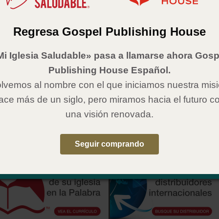
¿Y ahora qué? Para niños:
¿Y ahora qué? Para niños:
Salvación
Bautismo en el Espíritu Santo
Regresa Gospel Publishing House
Número de artículo:
020571
Número de artículo:
020572
$ 2.29
$ 2.29
Precio:
Precio:
Mi Iglesia Saludable» pasa a llamarse ahora Gosp
Publishing House Español.
Cant:
Cant:
lvemos al nombre con el que iniciamos nuestra mis
ace más de un siglo, pero miramos hacia el futuro c
una visión renovada.
Seguir comprando