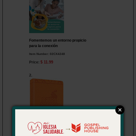
Fomentemos un entorno propicio
para la conexión
Item Number:
02CX4248
$ 11.99
Price:
2.
→