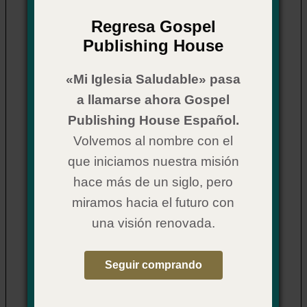
Biblia de poder para ninos, RVC
Item Number:
01CX9043
Regresa Gospel
: While Supplies Last
Publishing House
$ 32.95
Price:
«Mi Iglesia Saludable» pasa
3.
a llamarse ahora Gospel
Publishing House Español.
Volvemos al nombre con el
que iniciamos nuestra misión
hace más de un siglo, pero
miramos hacia el futuro con
una visión renovada.
¿Y ahora qué? Para niños:
Salvación
Item Number:
02CX0571
Seguir comprando
$ 2.29
Price:
4.