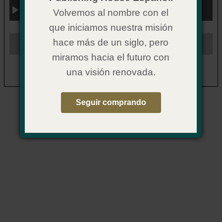
Back to Top
Volvemos al nombre con el
que iniciamos nuestra misión
hace más de un siglo, pero
miramos hacia el futuro con
© 2026 Mi Iglesia Saludable | 1445 N. Boonville Avenue
una visión renovada.
Springfield, MO 65802-1894 | 1(855) 642-2011
Seguir comprando