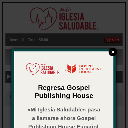
Items: 0
Total: $0.00
Search:
→
Previous Categories
Regresa Gospel
Publishing House
ITEMS UNDER:
Nov 19 — Christmas
«Mi Iglesia Saludable» pasa
No results match your search terms.
a llamarse ahora Gospel
Publishing House Español.