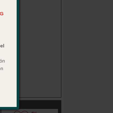
el
ión
on