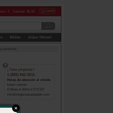
culos: 0 Subtotal: $0.00
os
Biblias
¡Súper Ofertas!
ng Award Pin
¿Tiene preguntas?
1 (855) 642-2011
Horas de atención al cliente
lunes–viernes
8:00
–4:30
CST/CDT
AM
PM
info@miiglesiasaludable.com