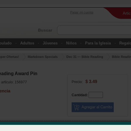
Pagar mi cuenta
Arti
Buscar
ipulado
Adultos
Jóvenes
Niños
Para la Iglesia
Regal
úper Ofertas!
Markdown Specials
Dec 31 — Bible Reading
Bible Readi
eading Award Pin
$ 3.49
Precio:
artículo: 156977
encia
Cantidad:
w