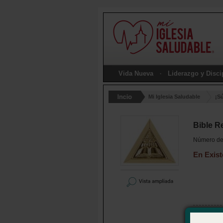
Vida Nueva
Liderazgo y Disc
Mi Iglesia Saludable
¡S
Bible R
Número de 
En Exist
Overvie