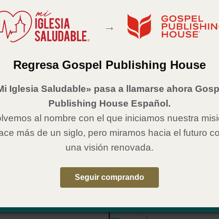
those in your congregation who read the Bible through. Gold finish pin
he word “Read” above an open Bible.
→
Details
n.
Regresa Gospel Publishing House
:
Gospel Publishing House
:
March 12, 1984
Mi Iglesia Saludable» pasa a llamarse ahora Gosp
al Resources Sold Separately
Publishing House Español.
Reading
lvemos al nombre con el que iniciamos nuestra mis
ficate
ace más de un siglo, pero miramos hacia el futuro c
una visión renovada.
Seguir comprando