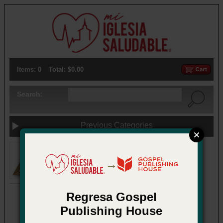
Items: 0
Total: $0.00
Search:
Previous Categories
→
Regresa Gospel
New Testament Reading Pin
Publishing House