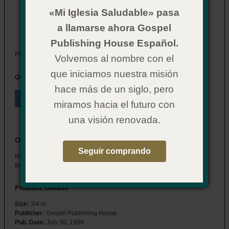
Item # 15CX0929
«Mi Iglesia Saludable» pasa
In Stock
a llamarse ahora Gospel
Publishing House Español.
$ 3.49
Price:
Volvemos al nombre con el
que iniciamos nuestra misión
Quantity:
hace más de un siglo, pero
miramos hacia el futuro con
una visión renovada.
Overview
Seguir comprando
Recognize those in your congregation read the New Testament
through. Gold finish pin features a closed Bible. Rubber clasp. 3/4"
Product Details
Size:
3/4 in.
Publisher:
Gospel Publishing House
Pub. Date:
July 30, 1998