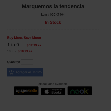
Marquemos la tendencia
Item # 02CX7464
In Stock
Buy More, Save More:
1 to 9 -
$ 12.99 ea
10 + -
$ 10.99 ea
Quantity:
eBook also available