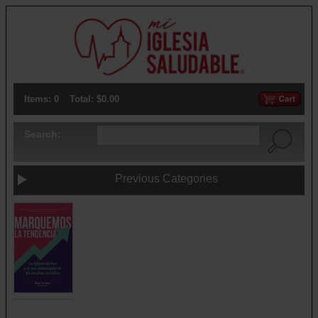
Items: 0
Total: $0.00
Search:
Previous Categories