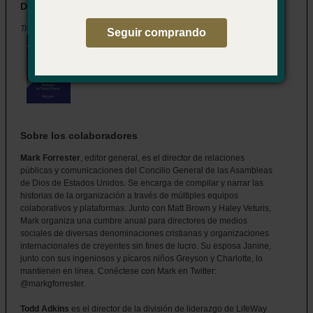
Disponible en inglés
Trending Up
Seguir comprando
Sobre los colaboradores
Mark Forrester
, editor general, es el director de relaciones
públicas y comunicaciones del Concilio General de las Asambleas
de Dios de Estados Unidos. Se encarga de compilar y narrar las
historias de la organización a través de múltiples equipos
colaborativos y plataformas. Junto con Matt Brown y Haley Veturis,
Mark organiza una cumbre anual para directores de medios
sociales de diversas denominaciones cristianas y organizaciones
internacionales de creyentes sin fines de lucro. Su esposa Janine,
junto con sus ingeniosos y pícaros niños Greyson y Charlotte, lo
mantienen en línea. Conéctese con Mark en Twitter:
@markgforrester.
Todd Adkins
es el director de la división de liderazgo de LifeWay