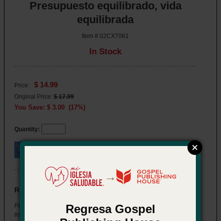
Presupuesto equilibrado, vida
equilibrada
Item # 02CX7061
In Stock
$ 14.99
Price:
Original Price:
$ 17.99
You Save: $ 3.00 (17%)
Quantity:
→
Resumen
Regresa Gospel
Presupuesto equilibrado, vida equilibrada: 10 pasos hacia la
transformación financiera