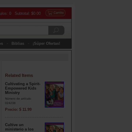
culos: 0 Subtotal: $0.00
os
Biblias
¡Súper Ofertas!
Related Items
Cultivating a Spirit-
Empowered Kids
Ministry
Número de artículo:
024238
Precio: $ 11.99
Cultive un
ministerio a los