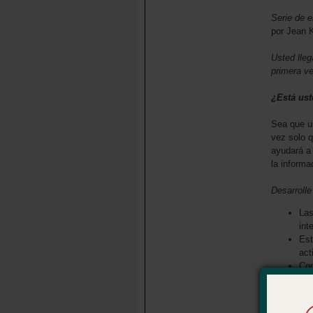
Serie de 
por Jean 
Usted lleg
primera ve
¿Está ust
Sea que us
vez solo q
ayudará a
la informa
Desarrolle
Las
int
Est
act
Con
alu