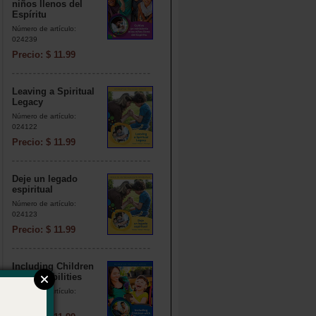
niños llenos del
Espíritu
Número de artículo:
024239
Precio: $ 11.99
Leaving a Spiritual
Legacy
Número de artículo:
024122
Precio: $ 11.99
Deje un legado
espiritual
Número de artículo:
024123
Precio: $ 11.99
Including Children
with Disabilities
Número de artículo:
024115