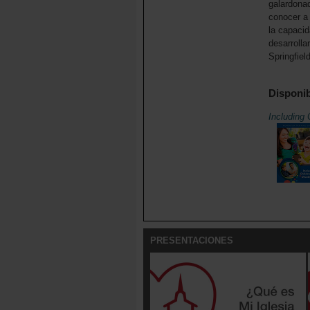
galardonad
conocer a
la capacid
desarrolla
Springfiel
Disponib
Including 
PRESENTACIONES