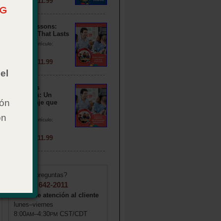
Precio: $ 11.99
Sticky Lessons:
Learning That Lasts
Número de artículo:
024116
Precio: $ 11.99
el
Lecciones
pegajosas: Un
ión
aprendizaje que
perdura
on
Número de artículo:
024117
Precio: $ 11.99
¿Tiene preguntas?
1 (855) 642-2011
Horas de atención al cliente
lunes–viernes
8:00
–4:30
CST/CDT
AM
PM