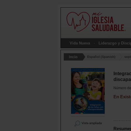
Vida Nueva
Liderazgo y Disc
Español (Spanish)
sept
Integra
discapa
Número de 
En Exist
Resume