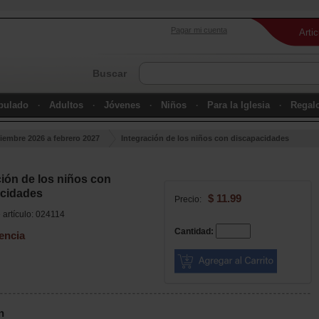
Pagar mi cuenta
Arti
Buscar
ipulado
Adultos
Jóvenes
Niños
Para la Iglesia
Regal
iembre 2026 a febrero 2027
Integración de los niños con discapacidades
ción de los niños con
cidades
$ 11.99
Precio:
artículo: 024114
Cantidad:
encia
n