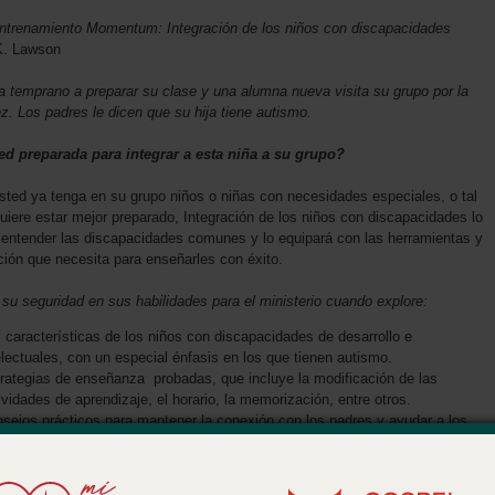
entrenamiento Momentum: Integración de los niños con discapacidades
K. Lawson
a temprano a preparar su clase y una alumna nueva visita su grupo por la
z. Los padres le dicen que su hija tiene autismo.
ed preparada para integrar a esta niña a su grupo?
ted ya tenga en su grupo niños o niñas con necesidades especiales, o tal
uiere estar mejor preparado, Integración de los niños con discapacidades lo
 entender las discapacidades comunes y lo equipará con las herramientas y
ción que necesita para enseñarles con éxito.
 su seguridad en sus habilidades para el ministerio cuando explore:
 características de los niños con discapacidades de desarrollo e
electuales, con un especial énfasis en los que tienen autismo.
rategias de enseñanza probadas, que incluye la modificación de las
ividades de aprendizaje, el horario, la memorización, entre otros.
sejos prácticos para mantener la conexión con los padres y ayudar a los
mnos a desarrollar la amistad con otros en su grupo.