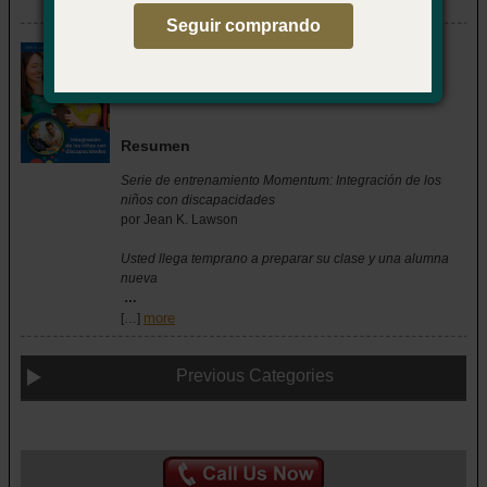
more
[…]
Seguir comprando
Integración de los niños con
discapacidades
Item #02CX4114
Resumen
Serie de entrenamiento Momentum: Integración de los
niños con discapacidades
por Jean K. Lawson
Usted llega temprano a preparar su clase y una alumna
nueva
…
more
[…]
Previous Categories