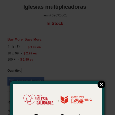
Iglesias multiplicadoras
Item # 02CX0601
In Stock
Buy More, Save More:
1 to 9 -
$ 3.99 ea
10 to 99 -
$ 2.99 ea
100 + -
$ 1.99 ea
Quantity:
→
Resumen
Iglesias multiplicadoras: Cómo hacer que funcione el modelo PAC
de iglesias