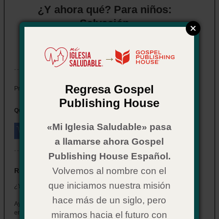
¿Y ahora qué? Para niños:
Salvación
Item # 02CX0571
In Stock
→
Regresa Gospel
$ 2.29
Price:
Publishing House
Quantity:
«Mi Iglesia Saludable» pasa
a llamarse ahora Gospel
Publishing House Español.
Volvemos al nombre con el
Resumen
que iniciamos nuestra misión
¿Y ahora qué? Para niños: Salvación
hace más de un siglo, pero
Ayude a su equipo a dar a los niños las respuestas que necesitan
en un formato que entiendan.
miramos hacia el futuro con