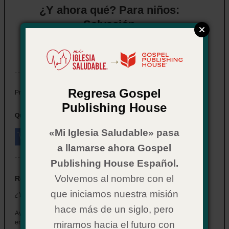
¿Y ahora qué? Para niños:
Salvación
Item # 02CX0571
In Stock
→
Regresa Gospel
$ 2.29
Price:
Publishing House
Quantity:
«Mi Iglesia Saludable» pasa
a llamarse ahora Gospel
Publishing House Español.
Volvemos al nombre con el
Resumen
que iniciamos nuestra misión
¿Y ahora qué? Para niños: Salvación
hace más de un siglo, pero
Ayude a su equipo a dar a los niños las respuestas que necesitan
en un formato que entiendan.
miramos hacia el futuro con