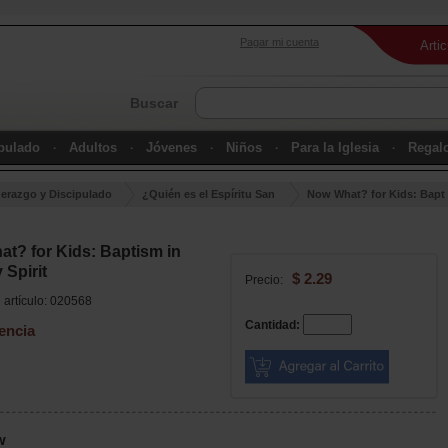
Pagar mi cuenta
Arti
Buscar
ipulado
Adultos
Jóvenes
Niños
Para la Iglesia
Regal
derazgo y Discipulado
¿Quién es el Espíritu San
Now What? for Kids: Bapt
to?
ism in the Holy Spirit
t? for Kids: Baptism in
 Spirit
$ 2.29
Precio:
artículo: 020568
Cantidad:
encia
w