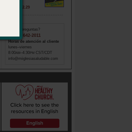
020572
Precio: $ 2.29
¿Tiene preguntas?
1 (855) 642-2011
Horas de atención al cliente
lunes–viernes
8:00
–4:30
CST/CDT
AM
PM
info@miiglesiasaludable.com