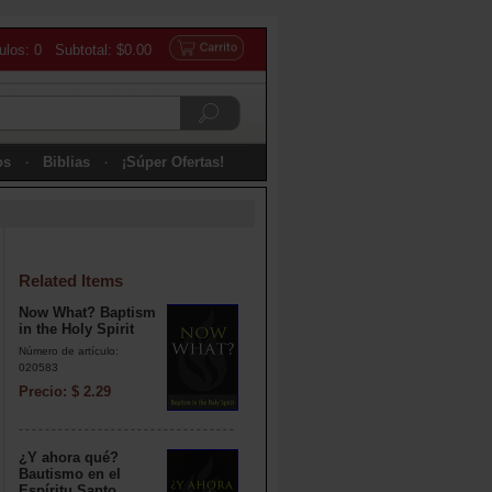
culos: 0 Subtotal: $0.00
os
Biblias
¡Súper Ofertas!
Related Items
Now What? Baptism
in the Holy Spirit
Número de artículo:
020583
Precio: $ 2.29
¿Y ahora qué?
Bautismo en el
Espíritu Santo