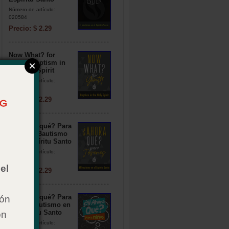
Número de artículo:
020584
Precio: $ 2.29
Now What? for
Youth: Baptism in
the Holy Spirit
Número de artículo:
020588
Precio: $ 2.29
¿Y ahora qué? Para
jóvenes: Bautismo
en el Espíritu Santo
Número de artículo:
020579
el
Precio: $ 2.29
¿Y ahora qué? Para
ión
niños: Bautismo en
el Espíritu Santo
on
Número de artículo: