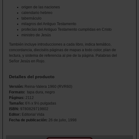
origen de las naciones
calendario hebreo
tabernáculo
milagros del Antiguo Testamento
profecías del Antiguo Testamento cumplidas en Cristo
ministro de Jesús
También incluye introducciones a cada libro, indica temático,
concordancia, dieciséis páginas de mapas a todo color, plan de
lectura, y sistema de referencia al pie de la página. Palabras del
Señor Jesús en Rojo.
Detalles del producto
Versión:
Reina-Valera 1960 (RVR60)
Formato:
tapa dura, negro
Páginas:
2112
Tamaño:
6
¾
x 9
½
pulgadas
ISBN:
9780829719802
Editor:
Editorial Vida
Fecha de publicación:
26 de julio, 1998