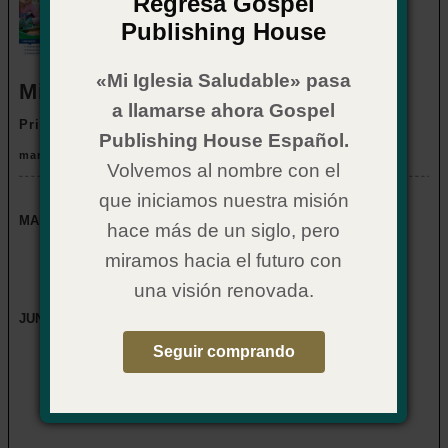
Regresa Gospel
Publishing House
«Mi Iglesia Saludable» pasa
Mis Amigos
a llamarse ahora Gospel
Primarios 7 a 9 años
Publishing House Español.
marzo a agosto
Volvemos al nombre con el
que iniciamos nuestra misión
MARZO A MAYO 2026
hace más de un siglo, pero
Unidad 1: Historias de Elías
miramos hacia el futuro con
Unidad 2: Historias de la Pascua
una visión renovada.
Unidad 3: Historias de Eliseo
JUNIO A AGOSTO 2026
Seguir comprando
Unidad 4: Pedro sigue a Jesús
Unidad 5: Pedro necesita perdón
Unidad 6: Pedro, líder de la primera iglesia