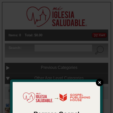
Items: 0
Total: $0.00
Search:
Previous Categories
Other Age Level Categories
ITEMS UNDER:
Mis amigos (mar a ago)
→