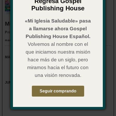
Regresa Gospel
Publishing House
«Mi Iglesia Saludable» pasa
Mis Amigos
a llamarse ahora Gospel
Primarios 7 a 9 años
Publishing House Español.
marzo a agosto
Volvemos al nombre con el
que iniciamos nuestra misión
MARZO A MAYO 2026
hace más de un siglo, pero
Unidad 1: Historias de Elías
miramos hacia el futuro con
Unidad 2: Historias de la Pascua
una visión renovada.
Unidad 3: Historias de Eliseo
JUNIO A AGOSTO 2026
Seguir comprando
Unidad 4: Pedro sigue a Jesús
Unidad 5: Pedro necesita perdón
Unidad 6: Pedro, líder de la primera iglesia