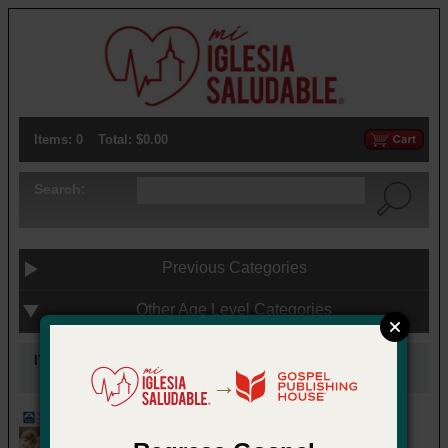
Items: 0
Total: $0.00
Search:
Previous Categories
Other Age Level Categories
ITEMS UNDER:
Mis amigos (mar a ago)
→