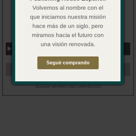
Volvemos al nombre con el
Sobres, El diezmo
que iniciamos nuestra misión
Item Number:
08CX9454
hace más de un siglo, pero
$ 7.99
Price:
miramos hacia el futuro con
una visión renovada.
Back to Top
Seguir comprando
© 2026 Mi Iglesia Saludable | 1445 N. Boonville Avenue
Springfield, MO 65802-1894 | 1(855) 642-2011