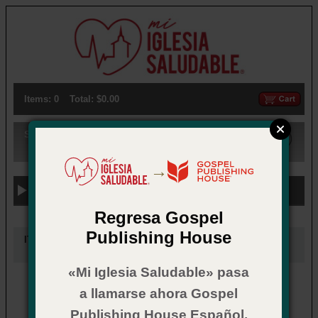
Items: 0
Total: $0.00
Search:
→
Previous Categories
Regresa Gospel
Publishing House
ITEMS UNDER:
Sobres de ofrenda
«Mi Iglesia Saludable» pasa
1.
a llamarse ahora Gospel
Publishing House Español.