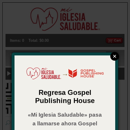
Items: 0
Total: $0.00
Search:
→
Previous Categories
How to Disciple Well
Regresa Gospel
Publishing House
¡Ahorre 30% o más descargando ahora a
su eReader!
«Mi Iglesia Saludable» pasa
a llamarse ahora Gospel