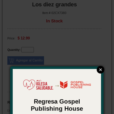
Los diez grandes
Item # 02CX7380
In Stock
$ 12.99
Price:
Quantity:
eBook also available
→
Regresa Gospel
Resumen
Publishing House
Los diez grandes: Una guía de acceso rápido a diez puntos