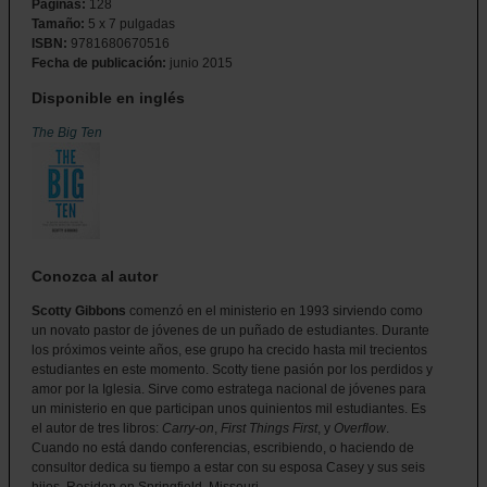
Páginas:
128
Tamaño:
5 x 7 pulgadas
ISBN:
9781680670516
Fecha de publicación:
junio
2015
Disponible en inglés
The Big Ten
Conozca al autor
Scotty Gibbons
comenzó en el ministerio en 1993 sirviendo como
un novato pastor de jóvenes de un puñado de estudiantes. Durante
los próximos veinte años, ese grupo ha crecido hasta mil trecientos
estudiantes en este momento. Scotty tiene pasión por los perdidos y
amor por la Iglesia. Sirve como estratega nacional de jóvenes para
un ministerio en que participan unos quinientos mil estudiantes. Es
el autor de tres libros:
Carry-on
,
First Things First
, y
Overflow
.
Cuando no está dando conferencias, escribiendo, o haciendo de
consultor dedica su tiempo a estar con su esposa Casey y sus seis