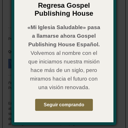
Fe Audaz
Regresa Gospel
Item # 02CX4271
Publishing House
In Stock
«Mi Iglesia Saludable» pasa
a llamarse ahora Gospel
$ 19.99
Price:
Publishing House Español.
Quantity:
Volvemos al nombre con el
que iniciamos nuestra misión
hace más de un siglo, pero
miramos hacia el futuro con
Fe Audaz: Creer a Dios frente a la imposibilidad
una visión renovada.
Por Nonda Houston
En este estudio de seis semanas definiremos la fe bíblica,
Seguir comprando
abordaremos las preguntas de frente y desentrañaremos lo que
significa tener una fe audaz. ¡Aprende a sustituir el desánimo y la
desesperación por una fe vibrante que complazca al Señor y repela
al enemigo! Rústica, 7.75" x 9.75", 152 pages.