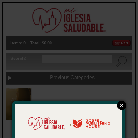
Items: 0
Total: $0.00
Search:
Previous Categories
→