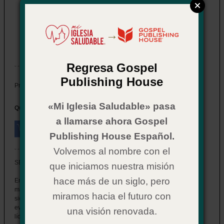
Fomentemos un entorno propicio
para la conexión
→
Item # 02CX4248
In Stock
Regresa Gospel
Publishing House
$ 11.99
Price:
«Mi Iglesia Saludable» pasa
Quantity:
a llamarse ahora Gospel
Publishing House Español.
Volvemos al nombre con el
SERIE DE ENTRENAMIENTO MOMENTUM
que iniciamos nuestra misión
hace más de un siglo, pero
En el ministerio, el manejo eficaz del aula no se trata solo de
mantener el orden, sino de crear un ambiente donde los niños se
miramos hacia el futuro con
sientan seguros, valorados y listos para participar en el mensaje del
evangelio. Esta guía práctica está diseñada para equipar a los
una visión renovada.
líderes con técnicas comprobadas para manejar las interrupciones