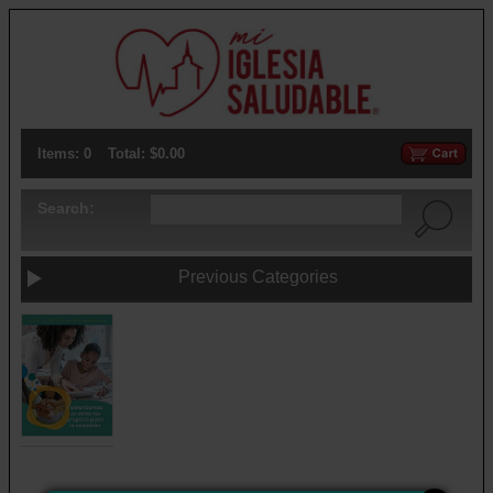
Items: 0
Total: $0.00
Search:
Previous Categories