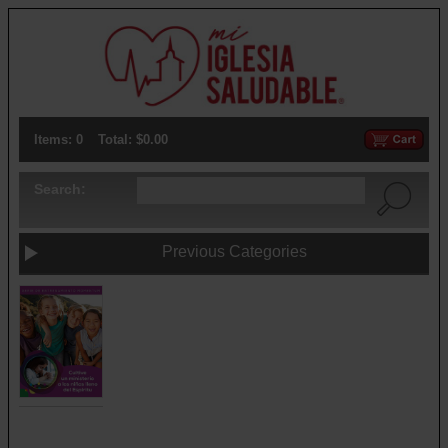
Items: 0
Total: $0.00
Search:
Previous Categories