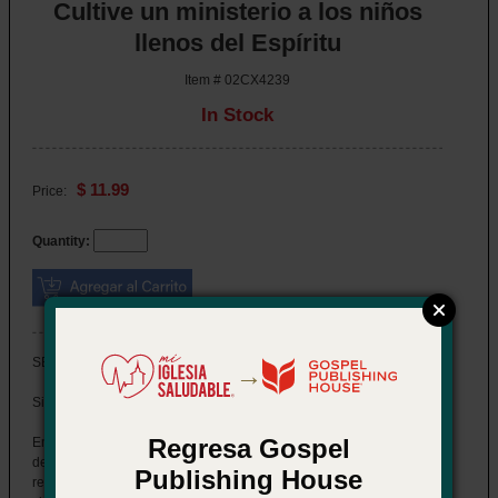
Cultive un ministerio a los niños
llenos del Espíritu
Item # 02CX4239
In Stock
$ 11.99
Price:
Quantity:
SERIE DE ENTRENAMIENTO MOMENTUM
→
Siéntase más seguro en su ministerio
Regresa Gospel
Enseñar a los niños sobre el Espíritu Santo puede ser un verdadero
desafío. La buena noticia es que usted no necesita tener todas las
Publishing House
respuestas para ayudar a los niños a construir una base para la