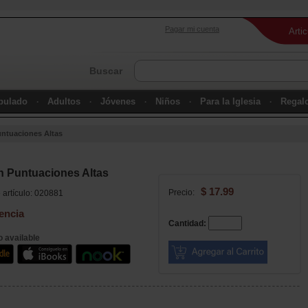
Pagar mi cuenta
Arti
Buscar
ipulado
Adultos
Jóvenes
Niños
Para la Iglesia
Regal
ntuaciones Altas
 Puntuaciones Altas
$ 17.99
Precio:
artículo: 020881
encia
Cantidad:
 available