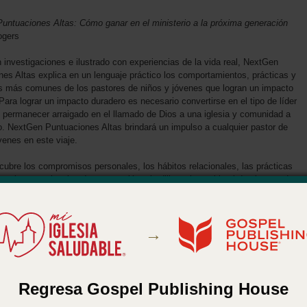
untuaciones Altas: Cómo ganar en el ministerio a la próxima generación
ogers
investigaciones e ilustrado con experiencias de la vida real, NextGen
es Altas explica en un lenguaje práctico los comportamientos, prácticas y
as más comunes de los pastores de niños y jóvenes que logran un impacto
Para lograr un impacto duradero es necesario convertirse en el tipo de líder
 permanecer arraigado en el llamado de Dios a una iglesia y comunidad a
o. NextGen Puntuaciones Altas brindará un impulso a cualquier pastor de
venes en este viaje.
 cubre los compromisos personales, los hábitos relacionales, las prácticas
les, las experiencias de preparación y la diligencia espiritual de algunos de
s pastores de niños, jóvenes y adultos jóvenes de los Estados Unidos.
lo largo de cada capítulo se encuentran consejos profesionales de líderes
vel en el ministerio NextGen, así como información valiosa para que los
→
íderes y las juntas directivas de la iglesia comprendan mejor cómo una
ede ganar en el ministerio de niños y jóvenes. NextGen Puntuaciones Altas
tura obligada para cualquiera que lidere o supervise directamente el
 a la próxima generación.
Regresa Gospel Publishing House
del producto