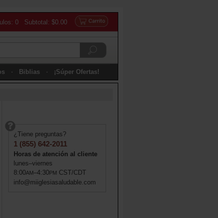
culos: 0 Subtotal: $0.00
os
Biblias
¡Súper Ofertas!
¿Tiene preguntas?
1 (855) 642-2011
Horas de atención al cliente
lunes–viernes
8:00
–4:30
CST/CDT
AM
PM
info@miiglesiasaludable.com