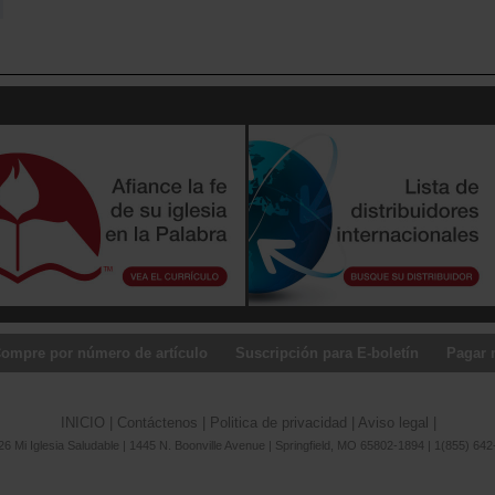
ompre por número de artículo
Suscripción para E-boletín
Pagar 
INICIO
|
Contáctenos
|
Politica de privacidad
|
Aviso legal
|
6 Mi Iglesia Saludable | 1445 N. Boonville Avenue | Springfield, MO 65802-1894 | 1(855) 642