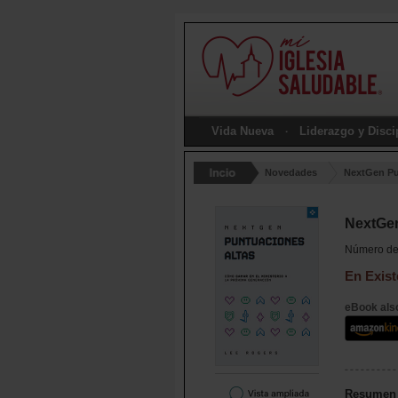
Vida Nueva
Liderazgo y Disc
Novedades
NextGen Pu
NextGen
Número de 
En Exist
eBook also
Resumen