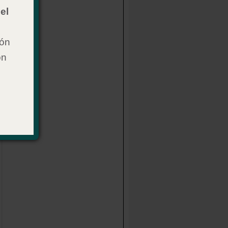
el
ión
on