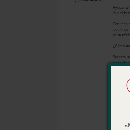
Ayudar a l
divertido 
Con más d
lecciones 
de tu mini
¿Cómo usa
Prepara un
hogar. Ens
la clase, 
Revisada p
Para niños
Se puede u
inglés)
.
Detalles
«