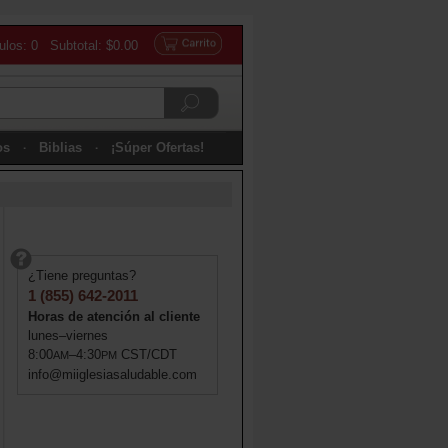
culos: 0 Subtotal: $0.00
os
Biblias
¡Súper Ofertas!
¿Tiene preguntas?
1 (855) 642-2011
Horas de atención al cliente
lunes–viernes
8:00
–4:30
CST/CDT
AM
PM
info@miiglesiasaludable.com