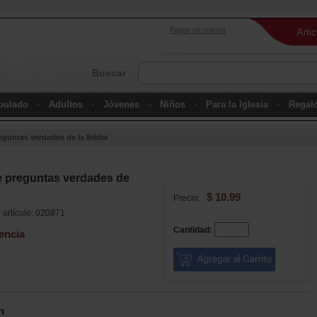
Pagar mi cuenta
Arti
Buscar
ipulado
Adultos
Jóvenes
Niños
Para la Iglesia
Regal
eguntas verdades de la Biblia
e preguntas verdades de
$ 10.99
Precio:
artículo: 020871
Cantidad:
encia
n