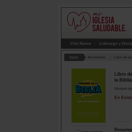
Vida Nueva
Liderazgo y Disc
Novedades
Libro de pr
Libro d
la Biblia
Número de 
En Exist
Resume