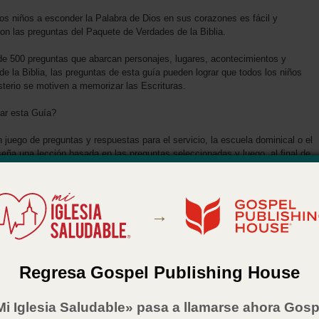
os niños a esconder la Palabra de Dios en sus corazones es fácil y
con las preguntas del Paquete de Verdades de la Biblia.
e 500 preguntas que abarcan personajes, lugares, acontecimientos y
de la Biblia, las preguntas de esta guía pueden lograr que todos los niños
sterio se motiven a memorizar las Escrituras.
r esta Guía?
 juego de preguntas y respuestas para el servicio, la escuela dominical o el
eña una lección basada en las preguntas seleccionadas y luego, al final de
haz preguntas a los niños y reparte premios.
ara adaptarse a la versión NTV, preferiblemente de una Biblia para Niños.
→
 en edad escolar de primaria superior.
tilizar como parte del
programa Junior Bible Quiz (solo disponible en
Regresa Gospel Publishing House
 del producto
Mi Iglesia Saludable» pasa a llamarse ahora Gosp