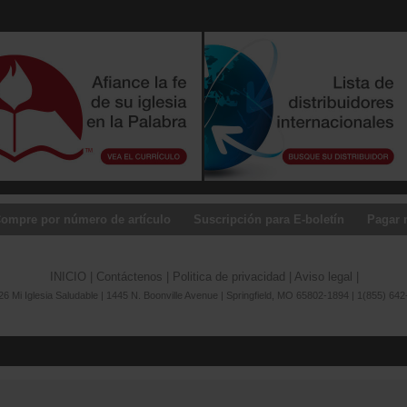
ompre por número de artículo
Suscripción para E-boletín
Pagar 
INICIO
|
Contáctenos
|
Politica de privacidad
|
Aviso legal
|
6 Mi Iglesia Saludable | 1445 N. Boonville Avenue | Springfield, MO 65802-1894 | 1(855) 642