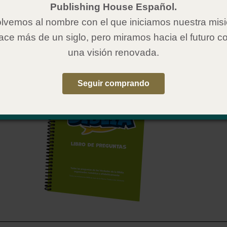
ueva Traducción Viviente (NTV)
Publishing House Español.
Espiral
lvemos al nombre con el que iniciamos nuestra mis
.5 x 8.5”
Gospel Publishing House
ace más de un siglo, pero miramos hacia el futuro c
una visión renovada.
Seguir comprando