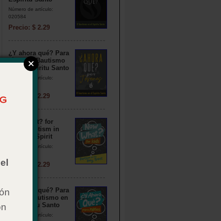
Número de artículo:
020584
Precio: $ 2.29
¿Y ahora qué? Para
jóvenes: Bautismo
en el Espíritu Santo
Número de artículo:
020579
Precio: $ 2.29
Now What? for
Kids: Baptism in
the Holy Spirit
Número de artículo:
020568
el
Precio: $ 2.29
¿Y ahora qué? Para
ión
niños: Bautismo en
el Espíritu Santo
on
Número de artículo: