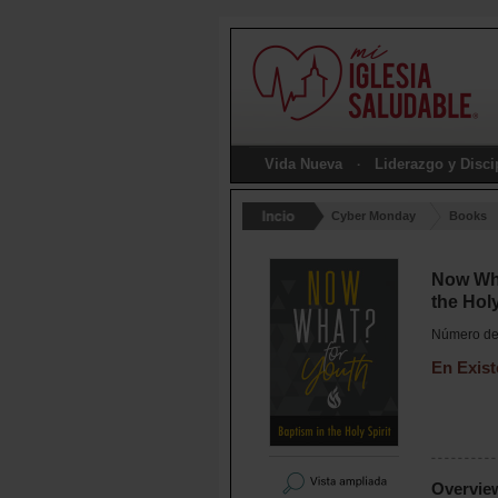
Vida Nueva
Liderazgo y Disc
Cyber Monday
Books
Now Wha
the Holy
Número de 
En Exist
Overvie