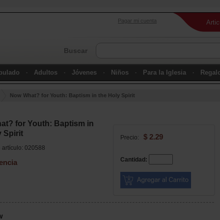
Pagar mi cuenta
Arti
Buscar
ipulado
Adultos
Jóvenes
Niños
Para la Iglesia
Regal
Now What? for Youth: Baptism in the Holy Spirit
t? for Youth: Baptism in
 Spirit
$ 2.29
Precio:
artículo: 020588
Cantidad:
encia
w