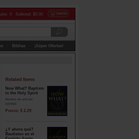
culos: 0 Subtotal: $0.00
os
Biblias
¡Súper Ofertas!
Related Items
Now What? Baptism
in the Holy Spirit
Número de artículo:
020583
Precio: $ 2.29
¿Y ahora qué?
Bautismo en el
Espíritu Santo