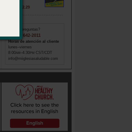
020572
Precio: $ 2.29
¿Tiene preguntas?
1 (855) 642-2011
Horas de atención al cliente
lunes–viernes
8:00
–4:30
CST/CDT
AM
PM
info@miiglesiasaludable.com