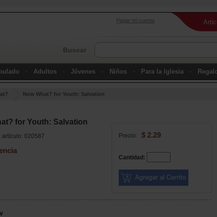
Pagar mi cuenta
Arti
Buscar
ipulado
Adultos
Jóvenes
Niños
Para la Iglesia
Regal
at?
Now What? for Youth: Salvation
t? for Youth: Salvation
$ 2.29
Precio:
artículo: 020587
encia
Cantidad:
w