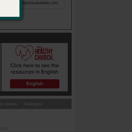
info@miiglesiasaludable.com
mi cuenta
Catálogos
-2011