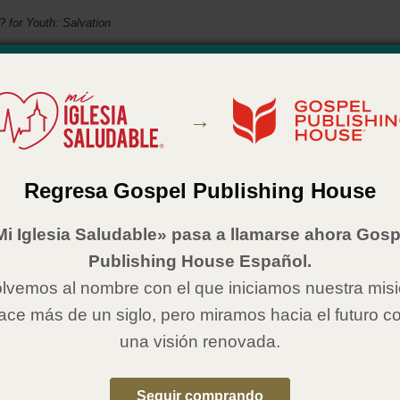
 for Youth: Salvation
students who get saved at your church understand what comes next.
 a style that connects with youth, this booklet walks students through the
 their salvation decision and answers common questions about the spiritual
→
at follows. Features Bible readings, study questions, and memory verses to
connect to God now, and for a lifetime to come.
Details
Regresa Gospel Publishing House
ooklet
Mi Iglesia Saludable» pasa a llamarse ahora Gosp
6
Publishing House Español.
1607319696
:
Gospel Publishing House
lvemos al nombre con el que iniciamos nuestra mis
ace más de un siglo, pero miramos hacia el futuro c
e in Spanish
una visión renovada.
qué? Para jóvenes: Salvación
Seguir comprando