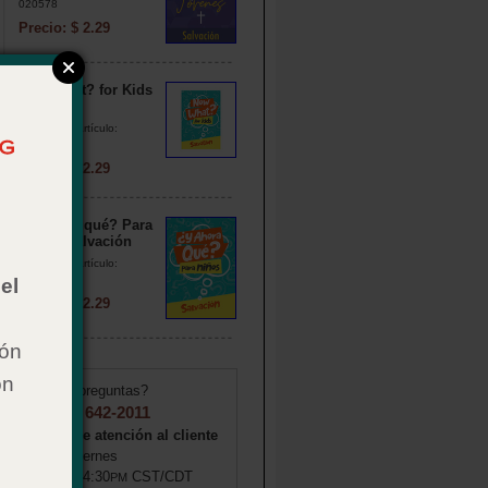
020578
Precio: $ 2.29
Now What? for Kids
Salvation
Número de artículo:
020567
Precio: $ 2.29
¿Y ahora qué? Para
niños: Salvación
Número de artículo:
020571
el
Precio: $ 2.29
ión
on
¿Tiene preguntas?
1 (855) 642-2011
Horas de atención al cliente
lunes–viernes
8:00
–4:30
CST/CDT
AM
PM