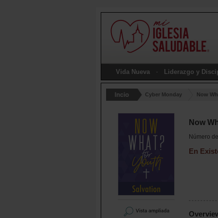
Vida Nueva
Liderazgo y Disc
Cyber Monday
Now Wh
Now Wha
Número de 
En Exist
Overvie