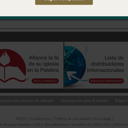
ompre por número de artículo
Suscripción para E-boletín
Pagar 
INICIO
|
Contáctenos
|
Politica de privacidad
|
Aviso legal
|
6 Mi Iglesia Saludable | 1445 N. Boonville Avenue | Springfield, MO 65802-1894 | 1(855) 642