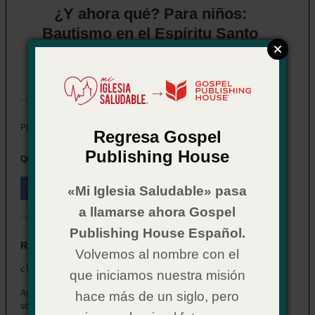
¿Y ahora qué? Para niños:
Bautismo en el Espíritu Santo
Item # 02CX0572
In Stock
→
$ 2.29
Price:
Regresa Gospel
Publishing House
Quantity:
«Mi Iglesia Saludable» pasa
a llamarse ahora Gospel
Publishing House Español.
Resumen
Volvemos al nombre con el
¿Y ahora qué? Para niños: Bautismo en el Espíritu Santo
que iniciamos nuestra misión
Ayude a los niños en su iglesia a entender lo que sucede cuando
hace más de un siglo, pero
son bautizados en el Espíritu Santo.