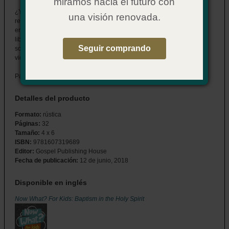
miramos hacia el futuro con
¿Y ahora qué? Para niños: Bautismo en el Espíritu Santo tiene las
una visión renovada.
respuestas que los niños necesitan en un formato que ellos pueden
entender. Diseñado para ser leído con un líder u otro adulto, este
librito ayudará a su equipo a responder las preguntas de los niños
Seguir comprando
sobre quien es el Espíritu Santo y que significa Su bautismo para la
vida de ellos.
Para 9 a 12 años de edad.
Detalles del producto
Formato:
rústica
Páginas:
32
Tamaño:
4 x 6
ISBN:
9781607319689
Editor:
Gospel Publishing House
Fecha de publicación:
12 de junio, 2018
Disponible en inglés
Now What? For Kids: Baptism in the Holy Spirit