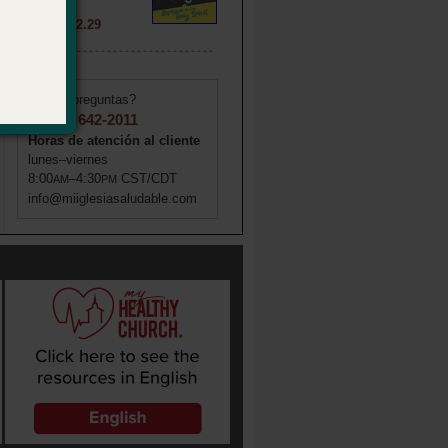
020568
Precio: $ 2.29
¿Tiene preguntas?
1 (855) 642-2011
Horas de atención al cliente
lunes–viernes
8:00
–4:30
CST/CDT
AM
PM
info@miiglesiasaludable.com