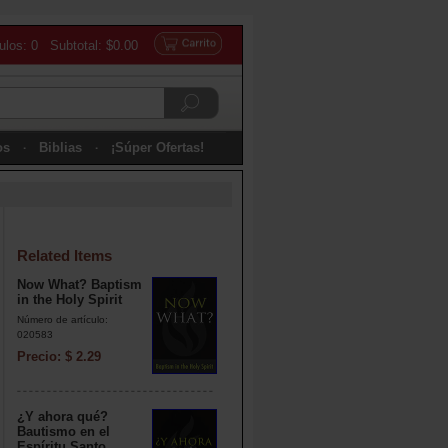
culos: 0 Subtotal: $0.00
os
Biblias
¡Súper Ofertas!
Related Items
Now What? Baptism
in the Holy Spirit
Número de artículo:
020583
Precio: $ 2.29
¿Y ahora qué?
Bautismo en el
Espíritu Santo