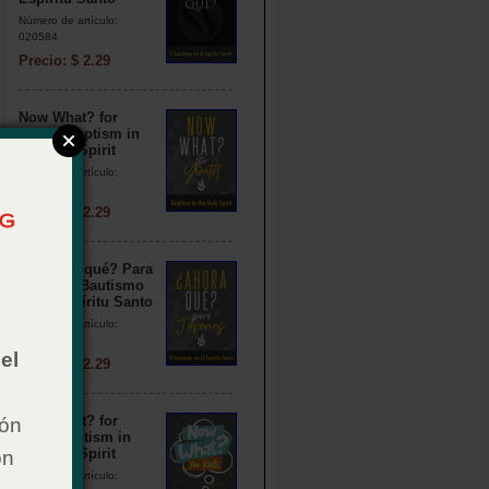
Número de artículo:
020584
Precio: $ 2.29
Now What? for
Youth: Baptism in
the Holy Spirit
Número de artículo:
020588
Precio: $ 2.29
¿Y ahora qué? Para
jóvenes: Bautismo
en el Espíritu Santo
Número de artículo:
020579
el
Precio: $ 2.29
Now What? for
ión
Kids: Baptism in
the Holy Spirit
on
Número de artículo: