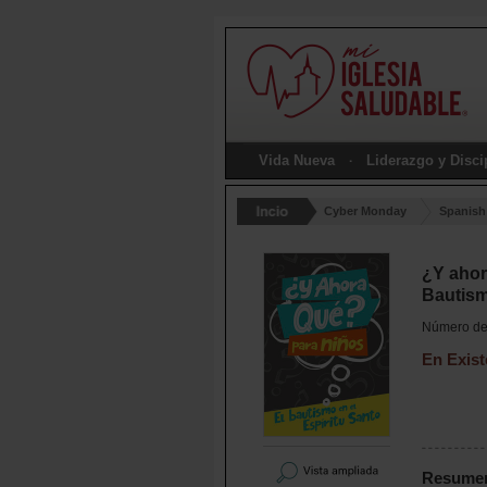
Vida Nueva
Liderazgo y Disc
Cyber Monday
Spanish
¿Y ahor
Bautism
Número de 
En Exist
Resume