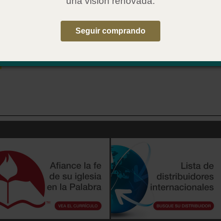
una visión renovada.
le en inglés
For Kids: Baptism in the Holy Spirit
Seguir comprando