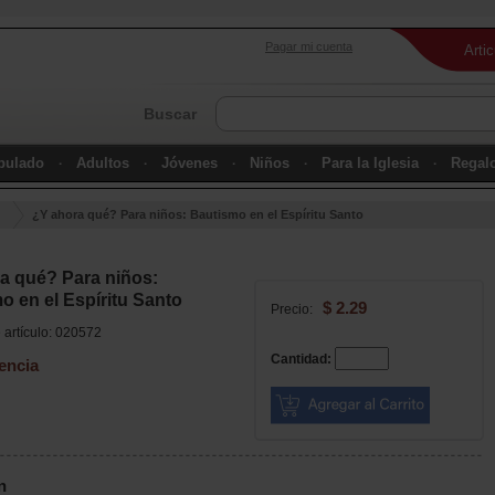
Pagar mi cuenta
Arti
Buscar
ipulado
Adultos
Jóvenes
Niños
Para la Iglesia
Regal
¿Y ahora qué? Para niños: Bautismo en el Espíritu Santo
a qué? Para niños:
o en el Espíritu Santo
$ 2.29
Precio:
artículo: 020572
Cantidad:
encia
n