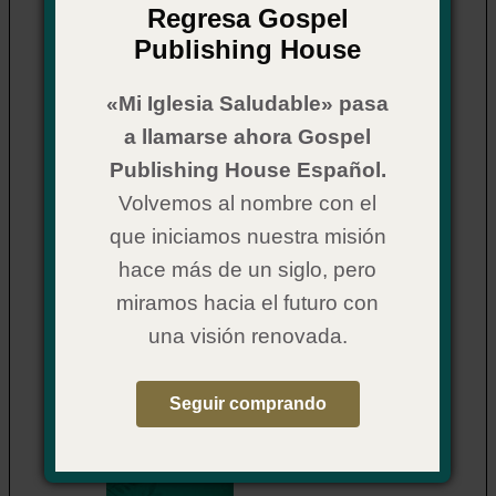
Regresa Gospel
Publishing House
«Mi Iglesia Saludable» pasa
a llamarse ahora Gospel
Publishing House Español.
A Quick Guide for Ministry to
Women
Volvemos al nombre con el
Item Number:
02CX4214
que iniciamos nuestra misión
$ 9.99
Price:
hace más de un siglo, pero
Original Price:
$ 12.99
You Save: $ 3.00
miramos hacia el futuro con
una visión renovada.
2.
Seguir comprando