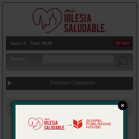
Items: 0
Total: $0.00
Search:
Previous Categories
ITEMS UNDER:
2020 Theme: Entrusted with Treasure
→
1.