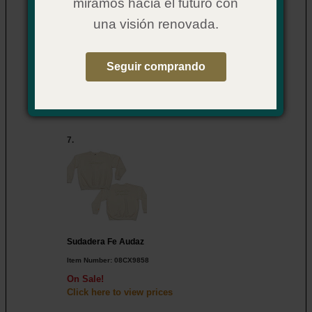
miramos hacia el futuro con
una visión renovada.
Camiseta Fe Audaz
Seguir comprando
Item Number:
08CX9873
On Sale!
Click here to view
prices
7.
Sudadera Fe Audaz
Item Number:
08CX9858
On Sale!
Click here to view
prices