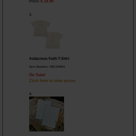
$ 19.99
Price:
3.
Audacious Faith T-Shirt
Item Number:
08CX9863
On Sale!
Click here to view
prices
4.