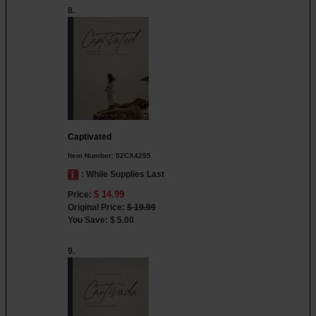
8.
Captivated
Item Number:
02CX4255
: While Supplies Last
$ 14.99
Price:
Original Price:
$ 19.99
You Save: $ 5.00
9.