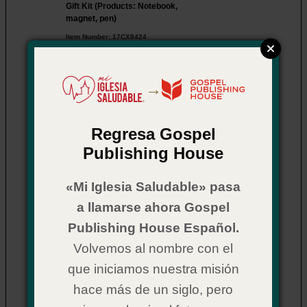
Gift Kit (Products: Notebook,
magnet, pen)
Item Number:
17CX8424
$ 12.99
Price:
→
5.
Regresa Gospel
Publishing House
«Mi Iglesia Saludable» pasa
Audacious Faith Crewneck
Item Number:
08CX9852
a llamarse ahora Gospel
On Sale!
Publishing House Español.
Click here to view
prices
Volvemos al nombre con el
6.
que iniciamos nuestra misión
hace más de un siglo, pero