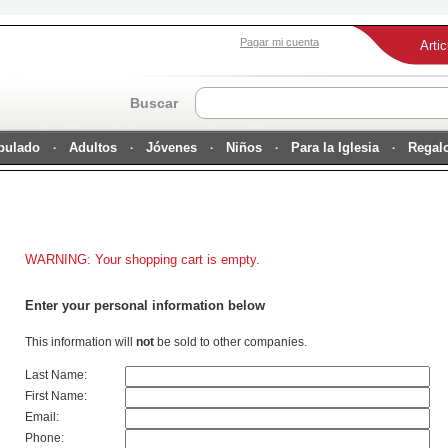
Pagar mi cuenta
Arti
Buscar
ipulado
Adultos
Jóvenes
Niños
Para la Iglesia
Regal
WARNING: Your shopping cart is empty.
Enter your personal information below
This information will
not
be sold to other companies.
Last Name:
First Name:
Email:
Phone: