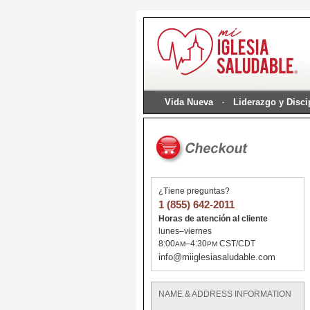
Vida Nueva
Liderazgo y Disc
¿Tiene preguntas?
1 (855) 642-2011
Horas de atención al cliente
lunes–viernes
8:00
–4:30
CST/CDT
AM
PM
info@miiglesiasaludable.com
NAME & ADDRESS INFORMATION