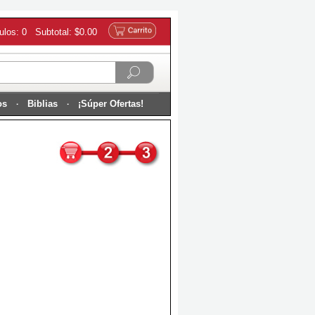
culos: 0 Subtotal: $0.00
os
Biblias
¡Súper Ofertas!