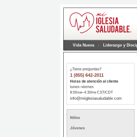
Vida Nueva
Liderazgo y Disc
¿Tiene preguntas?
1 (855) 642-2011
Horas de atención al cliente
lunes–viernes
8:00
–4:30
CST/CDT
AM
PM
info@miiglesiasaludable.com
Niños
Jóvenes