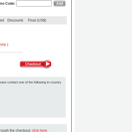
mo Code:
ded
Discounts
Final (US$)
help.
)
ease contact one of the following in-country
hrough the checkout,
click here
.