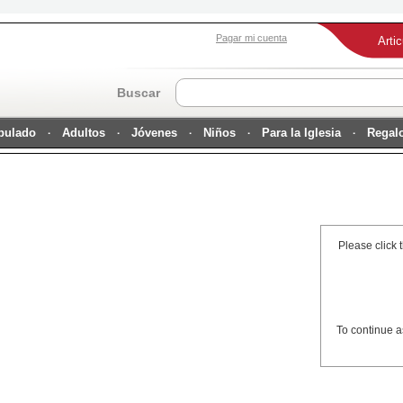
Pagar mi cuenta
Arti
Buscar
ipulado
Adultos
Jóvenes
Niños
Para la Iglesia
Regal
Please click 
To continue a