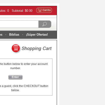
culos: 0 Subtotal: $0.00
os
Biblias
¡Súper Ofertas!
the button below to enter your account
number.
Enter
s a guest, click the CHECKOUT button
below.