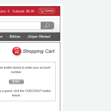
culos: 0 Subtotal: $0.00
os
Biblias
¡Súper Ofertas!
the button below to enter your account
number.
Enter
s a guest, click the CHECKOUT button
below.