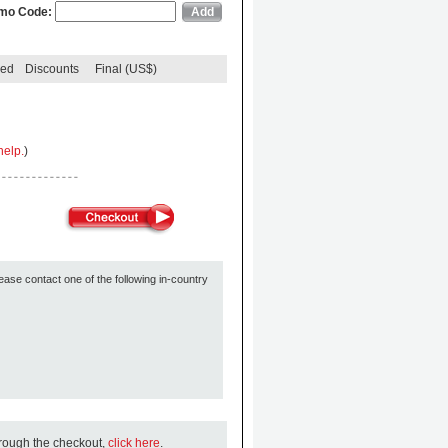
mo Code:
ded
Discounts
Final (US$)
help.
)
ease contact one of the following in-country
hrough the checkout,
click here
.