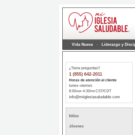
Vida Nueva
Liderazgo y Disc
¿Tiene preguntas?
1 (855) 642-2011
Horas de atención al cliente
lunes–viernes
8:00
–4:30
CST/CDT
AM
PM
info@miiglesiasaludable.com
Niños
Jóvenes