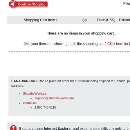
Pro
Shopping Cart Items
Qty.
Price (US$)
Exten
There are no items in your shopping cart.
(Are your items not showing up in the shopping cart?
Click here for 
CANADIAN ORDERS
: To place an order for curriculum being shipped to Canada, pl
partners.
ShoptheWord.ca
support@shoptheword.com
ekkuip.ca
1.888.740.0115
If you are using
Internet Explorer
and experiencing difficulty getting t