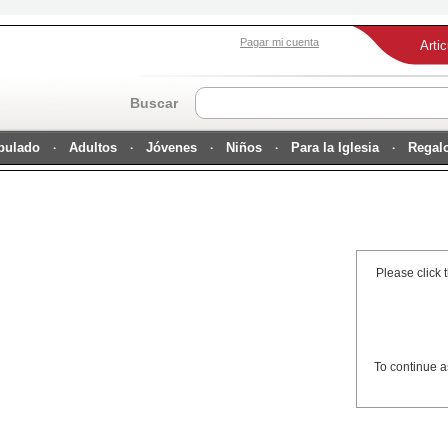
Pagar mi cuenta
Arti
Buscar
ipulado
Adultos
Jóvenes
Niños
Para la Iglesia
Regal
Please click 
To continue a