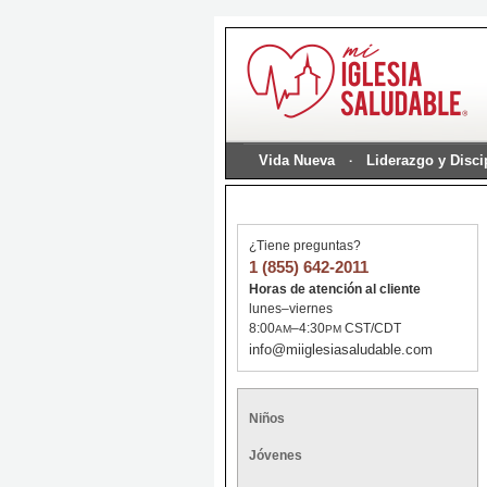
Vida Nueva
Liderazgo y Disc
¿Tiene preguntas?
1 (855) 642-2011
Horas de atención al cliente
lunes–viernes
8:00
–4:30
CST/CDT
AM
PM
info@miiglesiasaludable.com
Niños
Jóvenes