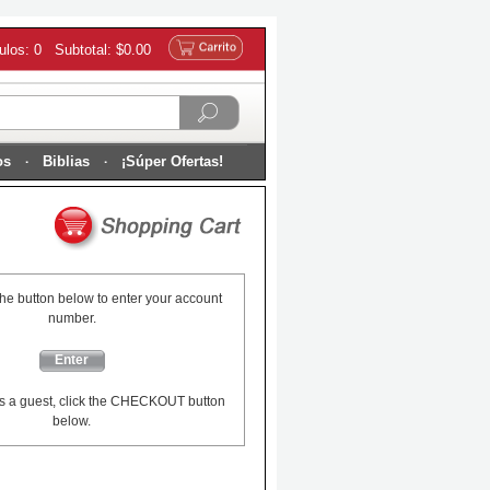
culos: 0 Subtotal: $0.00
os
Biblias
¡Súper Ofertas!
the button below to enter your account
number.
Enter
s a guest, click the CHECKOUT button
below.