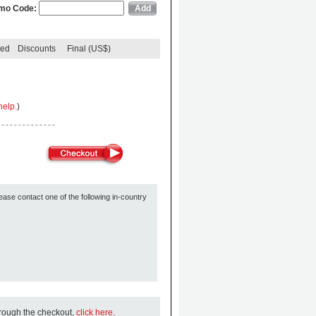
mo Code:
ded
Discounts
Final (US$)
help.
)
ease contact one of the following in-country
hrough the checkout,
click here
.