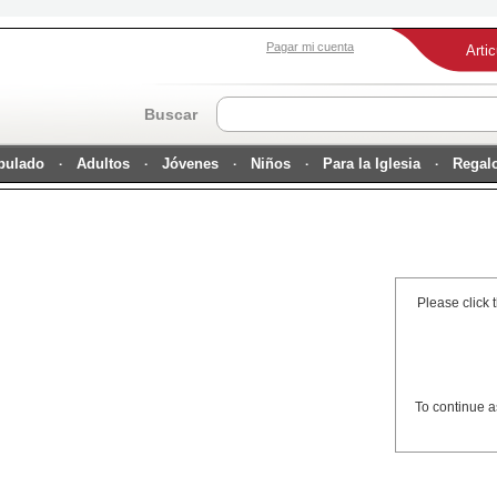
Pagar mi cuenta
Arti
Buscar
ipulado
Adultos
Jóvenes
Niños
Para la Iglesia
Regal
Please click 
To continue a