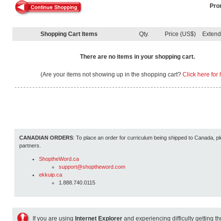
Pro
Shopping Cart Items
Qty.
Price (US$)
Exten
There are no items in your shopping cart.
(Are your items not showing up in the shopping cart?
Click here for 
CANADIAN ORDERS
: To place an order for curriculum being shipped to Canada, pl
partners.
ShoptheWord.ca
support@shoptheword.com
ekkuip.ca
1.888.740.0115
If you are using
Internet Explorer
and experiencing difficulty getting t