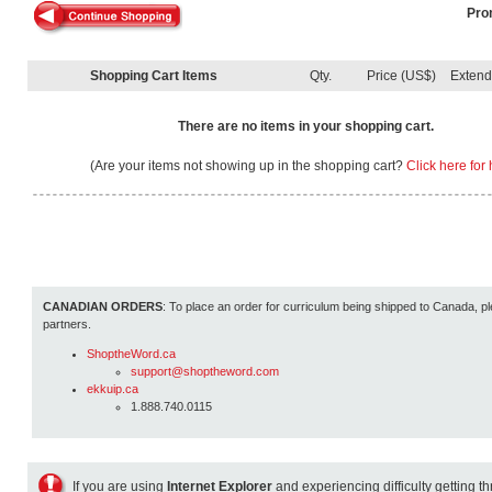
Pro
Shopping Cart Items
Qty.
Price (US$)
Exten
There are no items in your shopping cart.
(Are your items not showing up in the shopping cart?
Click here for 
CANADIAN ORDERS
: To place an order for curriculum being shipped to Canada, pl
partners.
ShoptheWord.ca
support@shoptheword.com
ekkuip.ca
1.888.740.0115
If you are using
Internet Explorer
and experiencing difficulty getting t