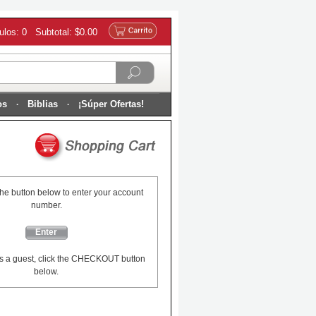
culos: 0 Subtotal: $0.00
os
Biblias
¡Súper Ofertas!
the button below to enter your account
number.
Enter
s a guest, click the CHECKOUT button
below.