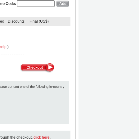
mo Code:
ded
Discounts
Final (US$)
help.
)
ease contact one of the following in-country
hrough the checkout,
click here
.