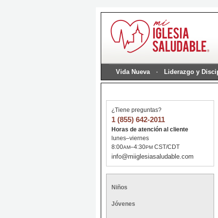
Vida Nueva
Liderazgo y Disc
¿Tiene preguntas?
1 (855) 642-2011
Horas de atención al cliente
lunes–viernes
8:00
–4:30
CST/CDT
AM
PM
info@miiglesiasaludable.com
Niños
Jóvenes