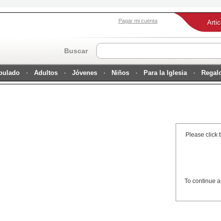
Pagar mi cuenta
Arti
Buscar
ipulado
Adultos
Jóvenes
Niños
Para la Iglesia
Regal
Please click 
To continue a