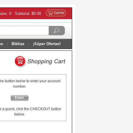
culos: 0 Subtotal: $0.00
os
Biblias
¡Súper Ofertas!
the button below to enter your account
number.
Enter
s a guest, click the CHECKOUT button
below.