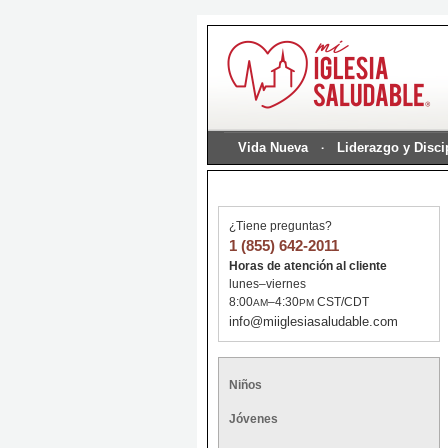
Vida Nueva
Liderazgo y Disc
¿Tiene preguntas?
1 (855) 642-2011
Horas de atención al cliente
lunes–viernes
8:00
–4:30
CST/CDT
AM
PM
info@miiglesiasaludable.com
Niños
Jóvenes