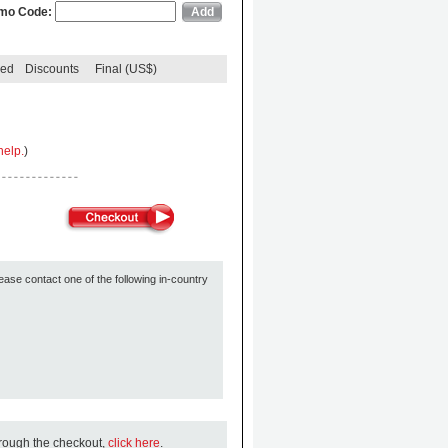
mo Code:
ded
Discounts
Final (US$)
help.
)
ease contact one of the following in-country
hrough the checkout,
click here
.