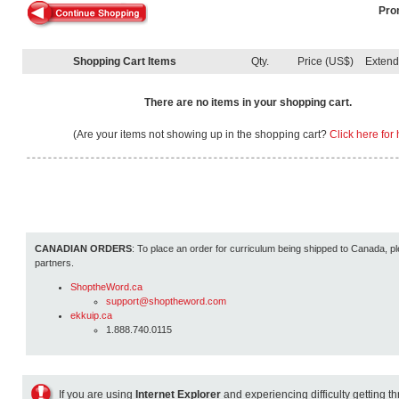
Pro
Shopping Cart Items
Qty.
Price (US$)
Exten
There are no items in your shopping cart.
(Are your items not showing up in the shopping cart?
Click here for 
CANADIAN ORDERS
: To place an order for curriculum being shipped to Canada, pl
partners.
ShoptheWord.ca
support@shoptheword.com
ekkuip.ca
1.888.740.0115
If you are using
Internet Explorer
and experiencing difficulty getting t