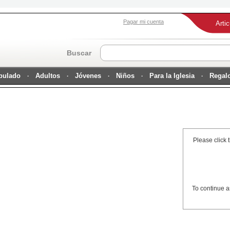
Pagar mi cuenta
Arti
Buscar
ipulado
Adultos
Jóvenes
Niños
Para la Iglesia
Regal
Please click 
To continue a