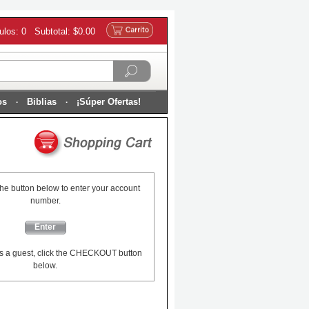
culos: 0 Subtotal: $0.00
os
Biblias
¡Súper Ofertas!
the button below to enter your account
number.
Enter
s a guest, click the CHECKOUT button
below.