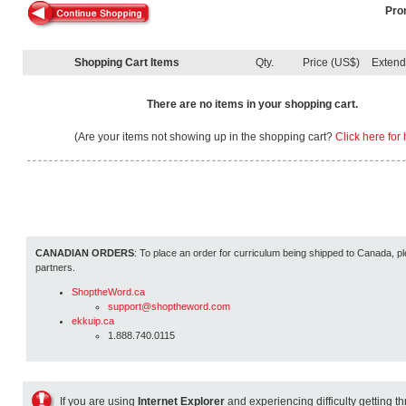
Pro
Shopping Cart Items
Qty.
Price (US$)
Exten
There are no items in your shopping cart.
(Are your items not showing up in the shopping cart?
Click here for 
CANADIAN ORDERS
: To place an order for curriculum being shipped to Canada, pl
partners.
ShoptheWord.ca
support@shoptheword.com
ekkuip.ca
1.888.740.0115
If you are using
Internet Explorer
and experiencing difficulty getting t