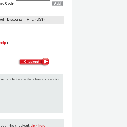
mo Code:
ded
Discounts
Final (US$)
help.
)
ease contact one of the following in-country
hrough the checkout,
click here
.