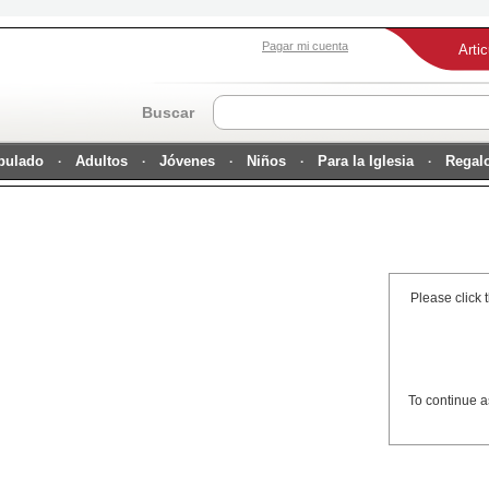
Pagar mi cuenta
Arti
Buscar
ipulado
Adultos
Jóvenes
Niños
Para la Iglesia
Regal
Please click 
To continue a