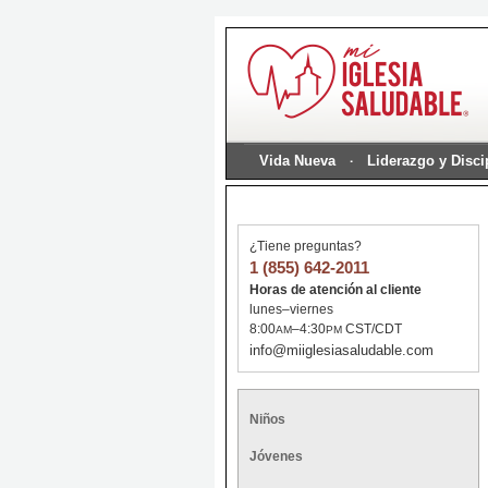
Vida Nueva
Liderazgo y Disc
¿Tiene preguntas?
1 (855) 642-2011
Horas de atención al cliente
lunes–viernes
8:00
–4:30
CST/CDT
AM
PM
info@miiglesiasaludable.com
Niños
Jóvenes