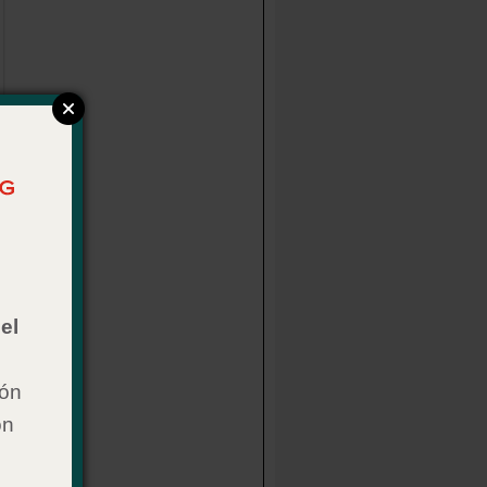
el
ión
on