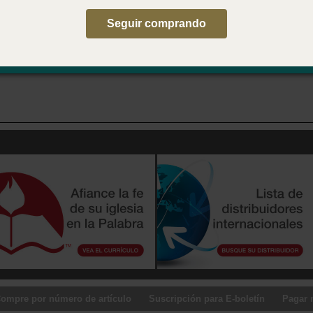
le en inglés
Seguir comprando
 . . . Parenting through Everyday Moments
ompre por número de artículo
Suscripción para E-boletín
Pagar 