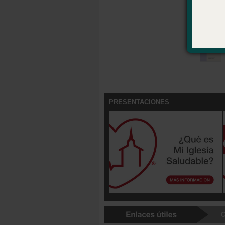
Disponib
Open When
PRESENTACIONES
C