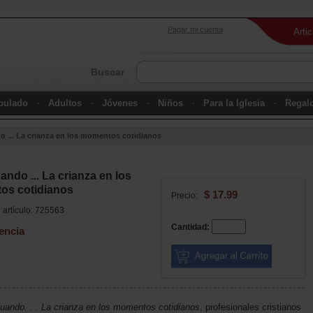
Pagar mi cuenta
Arti
Buscar
ipulado
Adultos
Jóvenes
Niños
Para la Iglesia
Regal
o ... La crianza en los momentos cotidianos
ando ... La crianza en los
os cotidianos
$ 17.99
Precio:
artículo: 725563
Cantidad:
encia
Cuando. . . La crianza en los momentos cotidianos
, profesionales cristianos