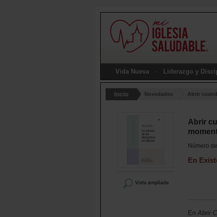
Vida Nueva
Liderazgo y Disc
Novedades
Abrir cuand
Abrir cu
moment
Número de 
En Exist
En
Abrir 