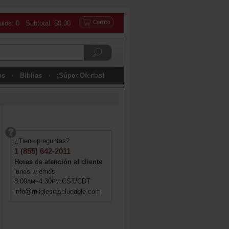
culos: 0 Subtotal: $0.00
os
Biblias
¡Súper Ofertas!
¿Tiene preguntas?
1 (855) 642-2011
Horas de atención al cliente
lunes–viernes
8:00
–4:30
CST/CDT
AM
PM
info@miiglesiasaludable.com