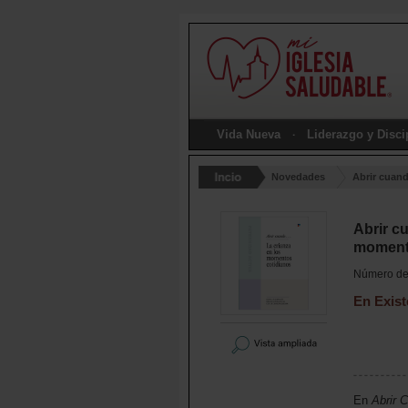
Vida Nueva
Liderazgo y Disc
Novedades
Abrir cuand
Abrir cu
moment
Número de 
En Exist
En
Abrir 