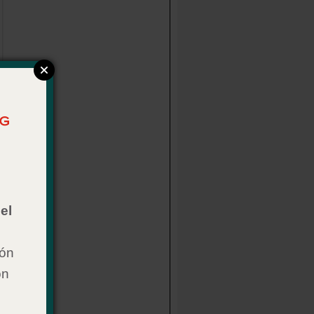
el
ión
on