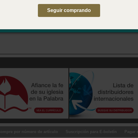
le en inglés
Seguir comprando
 . . . Parenting through Everyday Moments
ompre por número de artículo
Suscripción para E-boletín
Pagar 