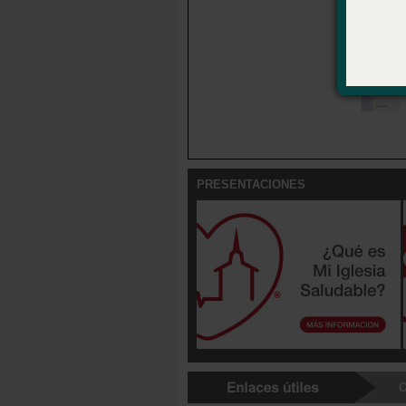
Disponib
Open When
PRESENTACIONES
C