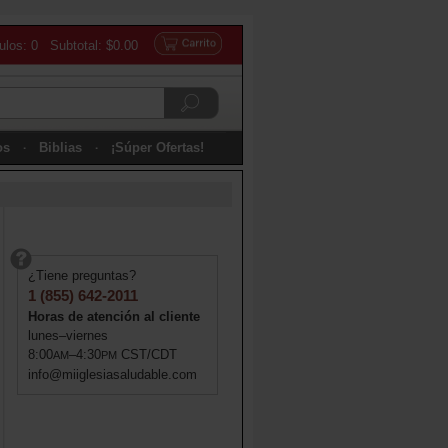
culos: 0 Subtotal: $0.00
os
Biblias
¡Súper Ofertas!
¿Tiene preguntas?
1 (855) 642-2011
Horas de atención al cliente
lunes–viernes
8:00
–4:30
CST/CDT
AM
PM
info@miiglesiasaludable.com