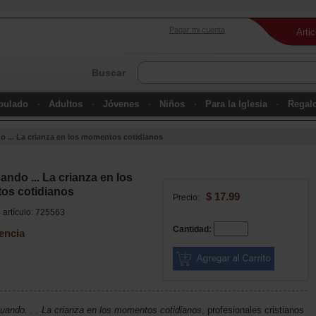
Pagar mi cuenta
Arti
Buscar
ipulado
Adultos
Jóvenes
Niños
Para la Iglesia
Regal
o ... La crianza en los momentos cotidianos
ando ... La crianza en los
os cotidianos
$ 17.99
Precio:
artículo: 725563
Cantidad:
encia
Cuando. . . La crianza en los momentos cotidianos
, profesionales cristianos