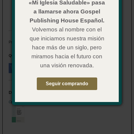
familias adoptivas y de acogida
«Mi Iglesia Saludable» pasa
a llamarse ahora Gospel
Item # 72CX5551
Publishing House Español.
In Stock
Volvemos al nombre con el
que iniciamos nuestra misión
$ 17.99
Price:
hace más de un siglo, pero
miramos hacia el futuro con
Quantity:
una visión renovada.
Seguir comprando
Disponible en inglés
Open When . . . Parenting through Foster and Adoption