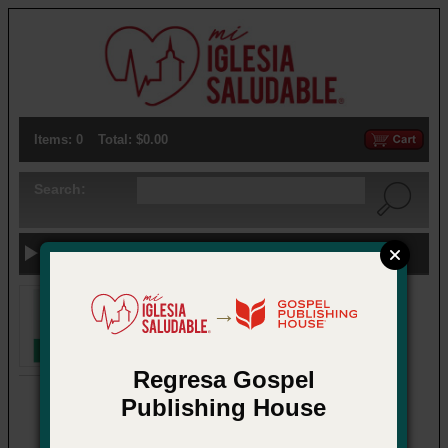
Items: 0
Total: $0.00
Search:
Previous Categories
→
Regresa Gospel
Publishing House
Abrir cuando . . . La crianza en