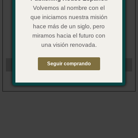
Vida Nueva presenta
El Maestro
adultos con
Volvemos al nombre con el
lecciones para seis meses de estudio semanal; este
currículo lo ayudará a prepararse para cada sesión.
que iniciamos nuestra misión
Aunque diseñado para el uso del maestro de escuela
dominical
hace más de un siglo, pero
miramos hacia el futuro con
…
more
[…]
una visión renovada.
Seguir comprando
© 2026 Mi Iglesia Saludable | 1445 N. Boonville Avenue
Springfield, MO 65802-1894 | 1(855) 642-2011