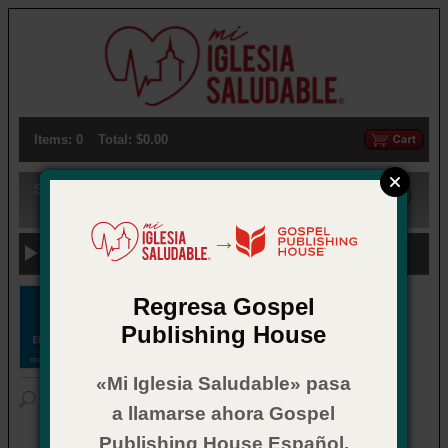
Items: 0
Total: $0.00
Search:
→
Previous Categories
Regresa Gospel
El Maestro suscripción digital
Publishing House
El
Vida Nueva El Maestro
ahora está
«Mi Iglesia Saludable» pasa
disponible como suscripción digital
semestral. Para comprar, visite
a llamarse ahora Gospel
digital.MyHealthyChurch.com
Publishing House Español.