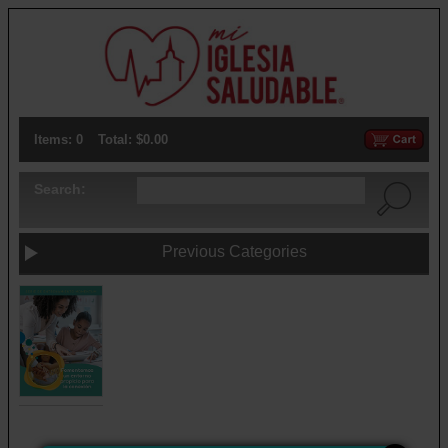
Items: 0
Total: $0.00
Search:
Previous Categories