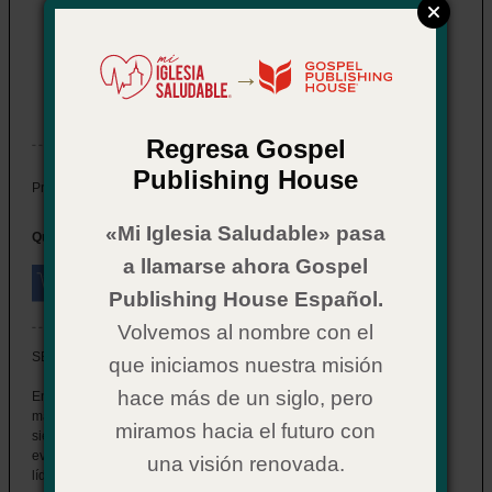
Fomentemos un entorno propicio
para la conexión
→
Item # 02CX4248
In Stock
Regresa Gospel
Publishing House
$ 11.99
Price:
«Mi Iglesia Saludable» pasa
Quantity:
a llamarse ahora Gospel
Publishing House Español.
Volvemos al nombre con el
SERIE DE ENTRENAMIENTO MOMENTUM
que iniciamos nuestra misión
hace más de un siglo, pero
En el ministerio, el manejo eficaz del aula no se trata solo de
mantener el orden, sino de crear un ambiente donde los niños se
miramos hacia el futuro con
sientan seguros, valorados y listos para participar en el mensaje del
evangelio. Esta guía práctica está diseñada para equipar a los
una visión renovada.
líderes con técnicas comprobadas para manejar las interrupciones