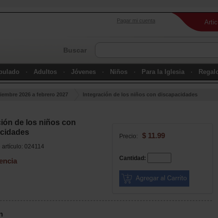
Pagar mi cuenta
Arti
Buscar
ipulado
Adultos
Jóvenes
Niños
Para la Iglesia
Regal
iembre 2026 a febrero 2027
Integración de los niños con discapacidades
ción de los niños con
cidades
$ 11.99
Precio:
artículo: 024114
Cantidad:
encia
n