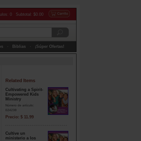
culos: 0 Subtotal: $0.00
os
Biblias
¡Súper Ofertas!
Related Items
Cultivating a Spirit-
Empowered Kids
Ministry
Número de artículo:
024238
Precio: $ 11.99
Cultive un
ministerio a los