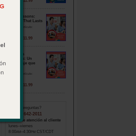
Precio: $ 11.99
Sticky Lessons:
Learning That Lasts
Número de artículo:
024116
Precio: $ 11.99
el
Lecciones
pegajosas: Un
ión
aprendizaje que
perdura
on
Número de artículo:
024117
Precio: $ 11.99
¿Tiene preguntas?
1 (855) 642-2011
Horas de atención al cliente
lunes–viernes
8:00
–4:30
CST/CDT
AM
PM