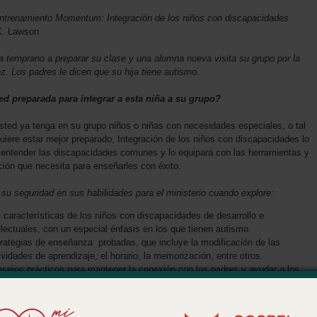
entrenamiento Momentum: Integración de los niños con discapacidades
K. Lawson
a temprano a preparar su clase y una alumna nueva visita su grupo por la
z. Los padres le dicen que su hija tiene autismo.
ed preparada para integrar a esta niña a su grupo?
ted ya tenga en su grupo niños o niñas con necesidades especiales, o tal
uiere estar mejor preparado, Integración de los niños con discapacidades lo
 entender las discapacidades comunes y lo equipará con las herramientas y
ción que necesita para enseñarles con éxito.
 su seguridad en sus habilidades para el ministerio cuando explore:
 características de los niños con discapacidades de desarrollo e
electuales, con un especial énfasis en los que tienen autismo.
rategias de enseñanza probadas, que incluye la modificación de las
ividades de aprendizaje, el horario, la memorización, entre otros.
sejos prácticos para mantener la conexión con los padres y ayudar a los
mnos a desarrollar la amistad con otros en su grupo.