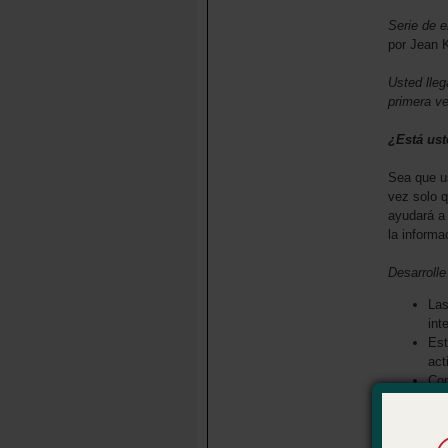
Serie de 
por Jean 
Usted lleg
primera ve
¿Está ust
Sea que us
vez solo q
ayudará a
la informa
Desarrolle
Las
int
Est
act
Con
alu