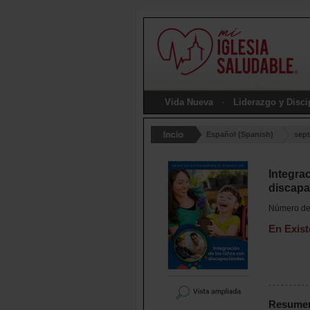
Vida Nueva
Liderazgo y Disc
Español (Spanish)
sept
Integra
discapa
Número de 
En Exist
Resume