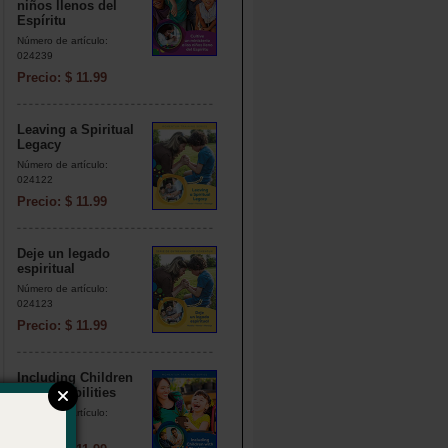
niños llenos del
Espíritu
Número de artículo:
024239
Precio: $ 11.99
Leaving a Spiritual
Legacy
Número de artículo:
024122
Precio: $ 11.99
Deje un legado
espiritual
Número de artículo:
024123
Precio: $ 11.99
Including Children
with Disabilities
Número de artículo:
024115