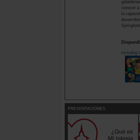
galardonad
conocer a
la capacid
desarrolla
Springfiel
Disponib
Including 
PRESENTACIONES