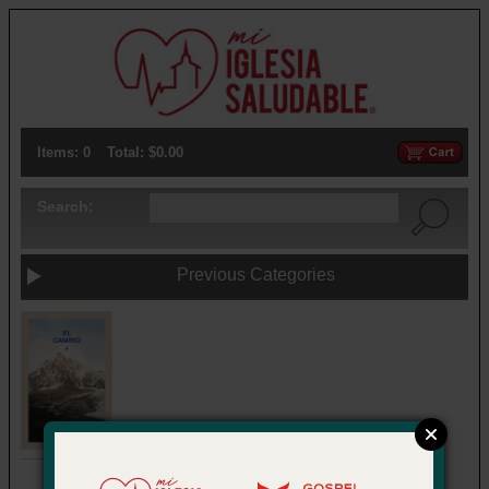
Items: 0
Total: $0.00
Search:
Previous Categories