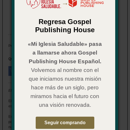
→
El Camino
Item # 02CX3154
Regresa Gospel
In Stock
Publishing House
«Mi Iglesia Saludable» pasa
$ 15.99
Price:
a llamarse ahora Gospel
Quantity:
Publishing House Español.
Volvemos al nombre con el
que iniciamos nuestra misión
hace más de un siglo, pero
El Camino: Para ser como Jesús
miramos hacia el futuro con
El camino para ser como Jesús está lleno de giros y vueltas, y por
una visión renovada.
eso notarás que a veces es difícil saber dónde estás.
Este libro proporciona un mapa que tú y tu círculo de discipulado
podrán seguir para el crecimiento espiritual. Te ayudará a alcanzar
Seguir comprando
nuevas metas de madurez espiritual y a descubrir la profundidad de