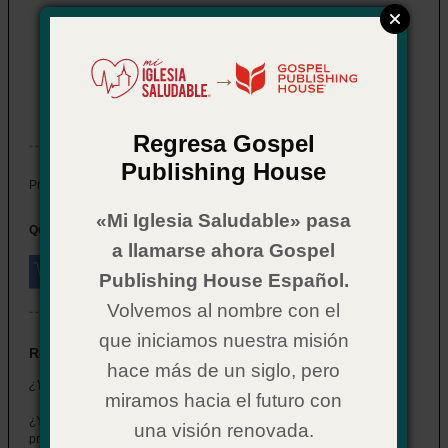
¿Y ahora qué? Bautismo en el
Espíritu Santo
→
Item # 02CX0584
In Stock
Regresa Gospel
Publishing House
$ 2.29
Price:
«Mi Iglesia Saludable» pasa
Quantity:
a llamarse ahora Gospel
Publishing House Español.
Volvemos al nombre con el
que iniciamos nuestra misión
Resumen
hace más de un siglo, pero
¿Y ahora qué? Bautismo en el Espíritu Santo
miramos hacia el futuro con
¿Y ahora qué? Bautismo en el Espíritu Santo responde las
una visión renovada.
preguntas sobre quien es el Espíritu Santo y lo que Él significa para