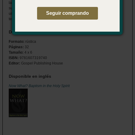
la vida de los creyentes cada día. Ayude otros a entender lo que
sucede cuando son bautizados en el Espíritu Santo y como Dios
Seguir comprando
usa al Espíritu para guiar la jornada de discipulado que ellos
tendrán.
Detalles del producto
Formato:
rústica
Páginas:
32
Tamaño:
4 x 6
ISBN:
9781607319740
Editor:
Gospel Publishing House
Disponible en inglés
Now What? Baptism in the Holy Spirit