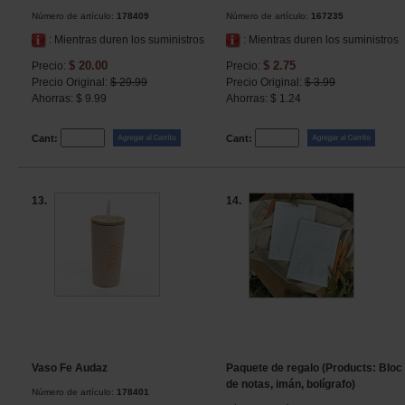
Número de artículo:
178409
Número de artículo:
167235
: Mientras duren los suministros
: Mientras duren los suministros
$ 20.00
$ 2.75
Precio:
Precio:
Precio Original:
$ 29.99
Precio Original:
$ 3.99
Ahorras: $ 9.99
Ahorras: $ 1.24
Cant:
Cant:
13.
14.
Vaso Fe Audaz
Paquete de regalo (Products: Bloc
de notas, imán, bolígrafo)
Número de artículo:
178401