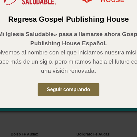
AG Women Resource Magazine
Fe Audaz
2025
Número de artículo:
024271
¡Próximamente!
Regresa Gospel Publishing House
$ 19.99
Precio:
Haga clic aquí para más
información.
Cant:
Mi Iglesia Saludable» pasa a llamarse ahora Gosp
Publishing House Español.
lvemos al nombre con el que iniciamos nuestra mis
ace más de un siglo, pero miramos hacia el futuro c
una visión renovada.
10.
11.
Seguir comprando
Bolso Fe Audaz
Bolígrafo Fe Audaz