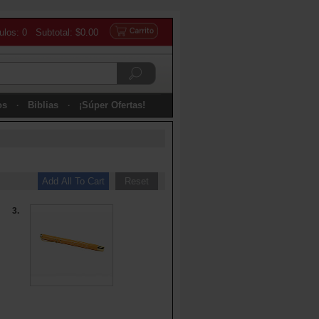
culos: 0 Subtotal: $0.00
os
Biblias
¡Súper Ofertas!
3.