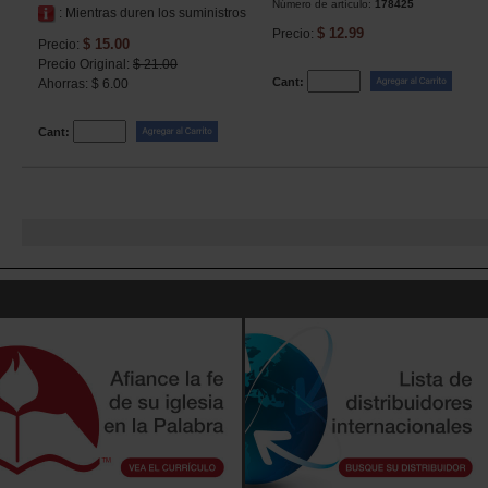
Número de artículo:
178425
: Mientras duren los suministros
$ 12.99
Precio:
$ 15.00
Precio:
Precio Original:
$ 21.00
Cant:
Ahorras: $ 6.00
Cant: