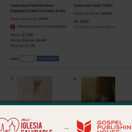
Audacious Faith Necklace
Audacious Faith T-Shirt
Eng/Span (Collar Fe Audaz Es/In)
Número de artículo:
089863
Número de artículo:
178416
On Sale!
: Mientras duren los suministros
Click here to view
prices
$ 7.00
Precio:
Precio Original:
$ 9.99
Ahorras: $ 2.99
Cant:
7.
8.
→