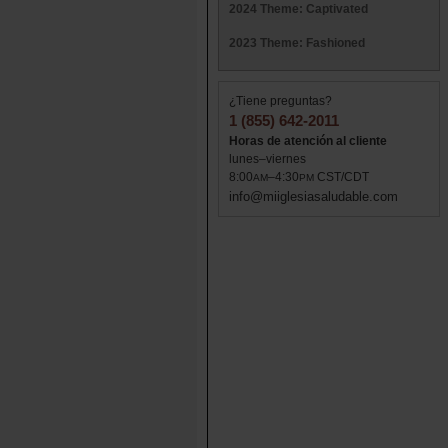
2024 Theme: Captivated
2023 Theme: Fashioned
¿Tiene preguntas?
1 (855) 642-2011
Horas de atención al cliente
lunes–viernes
8:00
–4:30
CST/CDT
AM
PM
info@miiglesiasaludable.com