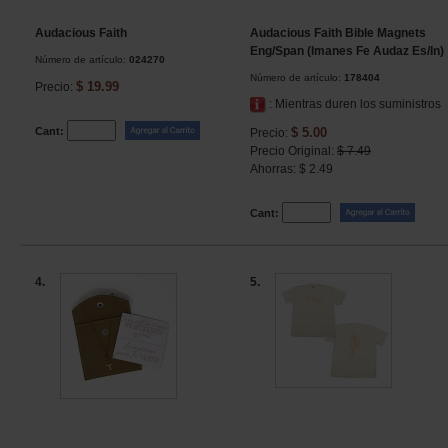
Audacious Faith
Audacious Faith Bible Magnets
Eng/Span (Imanes Fe Audaz Es/In)
Número de artículo:
024270
Número de artículo:
178404
$ 19.99
Precio:
: Mientras duren los suministros
Cant:
$ 5.00
Precio:
Precio Original:
$ 7.49
Ahorras: $ 2.49
Cant:
4.
5.