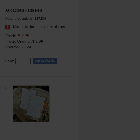
Audacious Faith Pen
Número de artículo:
167234
: Mientras duren los suministros
$ 2.75
Precio:
Precio Original:
$ 3.99
Ahorras: $ 1.24
Cant:
6.