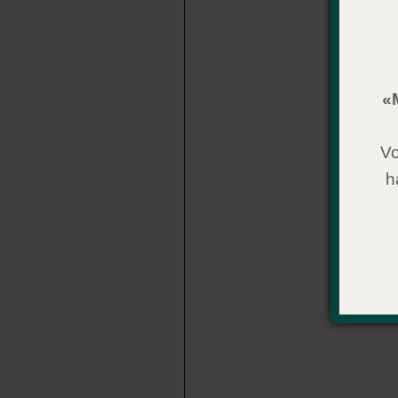
«
Vo
h