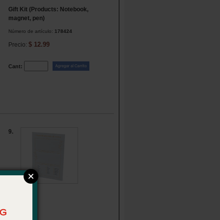
Gift Kit (Products: Notebook,
magnet, pen)
Número de artículo:
178424
$ 12.99
Precio:
Cant:
9.