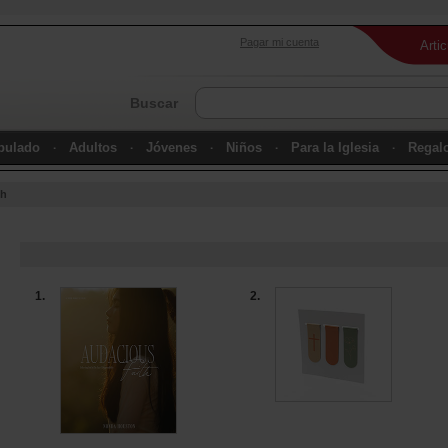
Pagar mi cuenta
Arti
Buscar
ipulado
Adultos
Jóvenes
Niños
Para la Iglesia
Regal
th
1.
2.