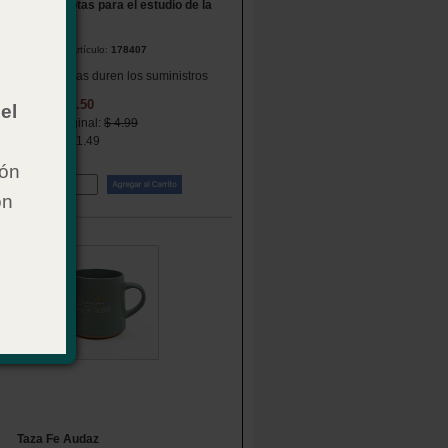
Bloc de notas para el estudio de la
Biblia
Número de artículo:
178407
: Mientras duren los suministros
$ 3.50
Precio:
el
Precio Original:
$ 4.99
Ahorras: $ 1.49
ión
Cant:
on
12.
Taza Fe Audaz