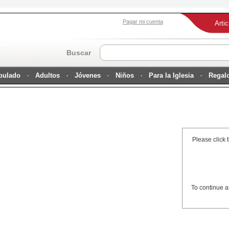
Pagar mi cuenta
Arti
Buscar
ipulado
Adultos
Jóvenes
Niños
Para la Iglesia
Regal
Please click 
To continue a