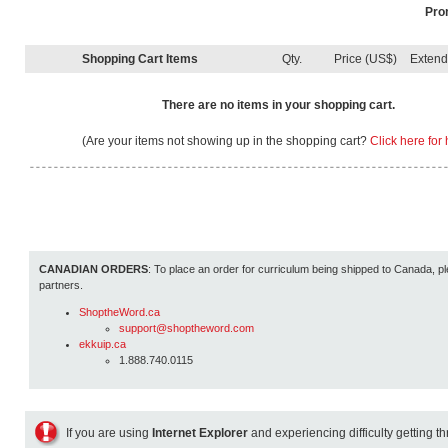
Pro
Shopping Cart Items
Qty.
Price (US$)
Exten
There are no items in your shopping cart.
(Are your items not showing up in the shopping cart?
Click here for 
CANADIAN ORDERS
: To place an order for curriculum being shipped to Canada, pl
partners.
ShoptheWord.ca
support@shoptheword.com
ekkuip.ca
1.888.740.0115
If you are using
Internet Explorer
and experiencing difficulty getting t