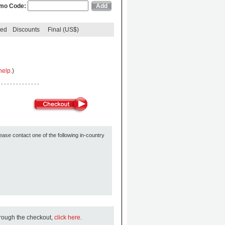
mo Code:
ded
Discounts
Final (US$)
help.
)
ease contact one of the following in-country
hrough the checkout,
click here
.