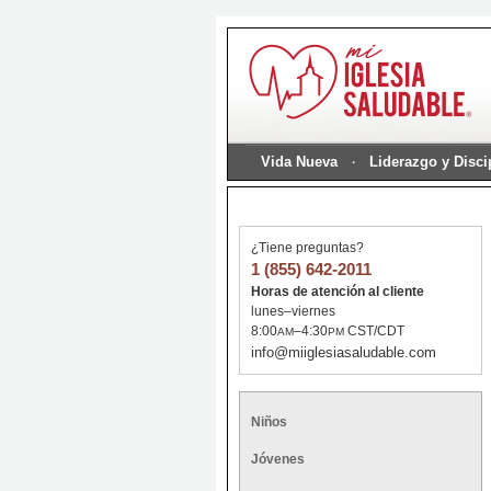
Vida Nueva
Liderazgo y Disc
¿Tiene preguntas?
1 (855) 642-2011
Horas de atención al cliente
lunes–viernes
8:00
–4:30
CST/CDT
AM
PM
info@miiglesiasaludable.com
Niños
Jóvenes