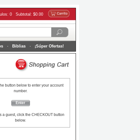
culos: 0 Subtotal: $0.00
os
Biblias
¡Súper Ofertas!
the button below to enter your account
number.
Enter
s a guest, click the CHECKOUT button
below.