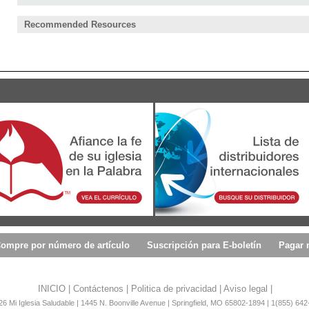
Recommended Resources
ompre por número de artículo
Suscripción para E-boletín
Pagar 
INICIO
|
Contáctenos
|
Politica de privacidad
|
Aviso legal
|
6 Mi Iglesia Saludable | 1445 N. Boonville Avenue | Springfield, MO 65802-1894 | 1(855) 642