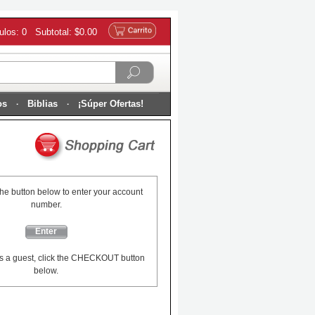
culos: 0 Subtotal: $0.00
os
Biblias
¡Súper Ofertas!
the button below to enter your account
number.
Enter
s a guest, click the CHECKOUT button
below.