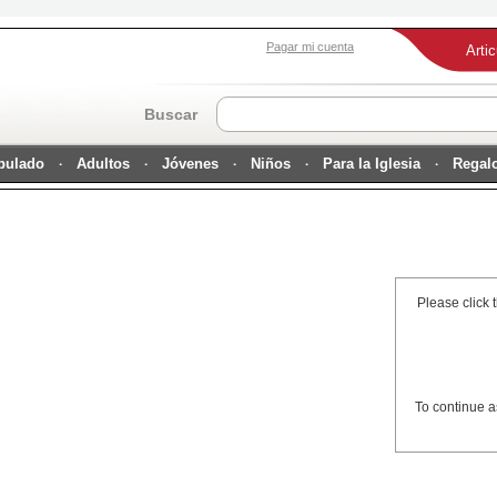
Pagar mi cuenta
Arti
Buscar
ipulado
Adultos
Jóvenes
Niños
Para la Iglesia
Regal
Please click 
To continue a