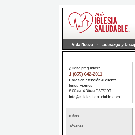
Vida Nueva
Liderazgo y Disc
¿Tiene preguntas?
1 (855) 642-2011
Horas de atención al cliente
lunes–viernes
8:00
–4:30
CST/CDT
AM
PM
info@miiglesiasaludable.com
Niños
Jóvenes