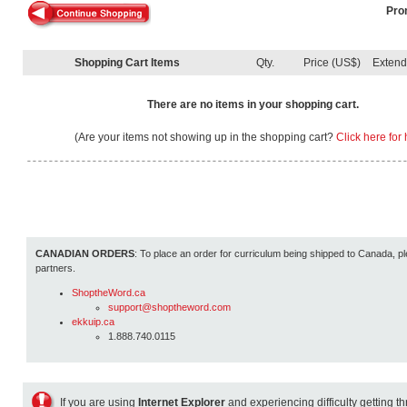
Pro
Shopping Cart Items
Qty.
Price (US$)
Exten
There are no items in your shopping cart.
(Are your items not showing up in the shopping cart?
Click here for 
CANADIAN ORDERS
: To place an order for curriculum being shipped to Canada, pl
partners.
ShoptheWord.ca
support@shoptheword.com
ekkuip.ca
1.888.740.0115
If you are using
Internet Explorer
and experiencing difficulty getting t