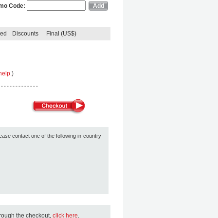
mo Code:
ded
Discounts
Final (US$)
help.
)
ease contact one of the following in-country
hrough the checkout,
click here
.