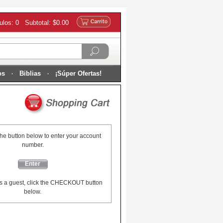
culos: 0 Subtotal: $0.00
os
Biblias
¡Súper Ofertas!
the button below to enter your account
number.
Enter
s a guest, click the CHECKOUT button
below.