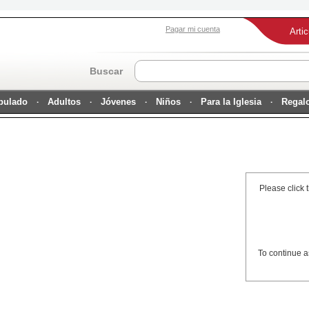
Pagar mi cuenta
Arti
Buscar
ipulado
Adultos
Jóvenes
Niños
Para la Iglesia
Regal
Please click 
To continue a