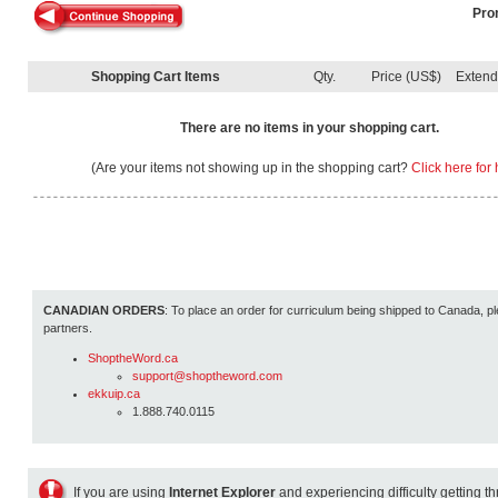
Pro
Shopping Cart Items
Qty.
Price (US$)
Exten
There are no items in your shopping cart.
(Are your items not showing up in the shopping cart?
Click here for 
CANADIAN ORDERS
: To place an order for curriculum being shipped to Canada, pl
partners.
ShoptheWord.ca
support@shoptheword.com
ekkuip.ca
1.888.740.0115
If you are using
Internet Explorer
and experiencing difficulty getting t