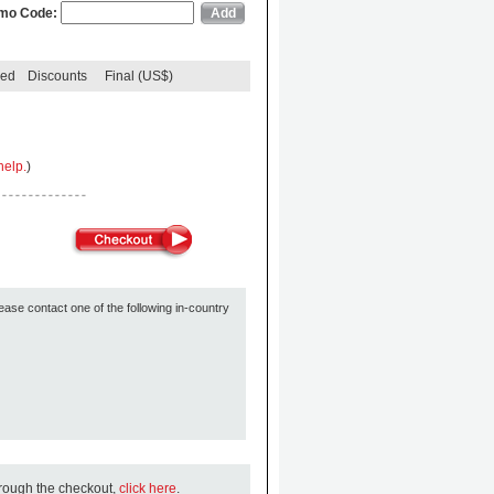
mo Code:
ded
Discounts
Final (US$)
help.
)
ease contact one of the following in-country
hrough the checkout,
click here
.