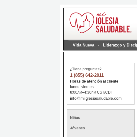
Vida Nueva
Liderazgo y Disc
¿Tiene preguntas?
1 (855) 642-2011
Horas de atención al cliente
lunes–viernes
8:00
–4:30
CST/CDT
AM
PM
info@miiglesiasaludable.com
Niños
Jóvenes