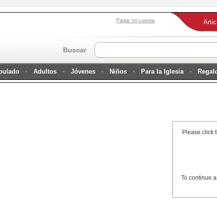
Pagar mi cuenta
Arti
Buscar
ipulado
Adultos
Jóvenes
Niños
Para la Iglesia
Regal
Please click 
To continue a