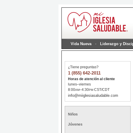
Vida Nueva
Liderazgo y Disc
¿Tiene preguntas?
1 (855) 642-2011
Horas de atención al cliente
lunes–viernes
8:00
–4:30
CST/CDT
AM
PM
info@miiglesiasaludable.com
Niños
Jóvenes