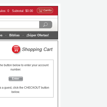
culos: 0 Subtotal: $0.00
os
Biblias
¡Súper Ofertas!
the button below to enter your account
number.
Enter
s a guest, click the CHECKOUT button
below.