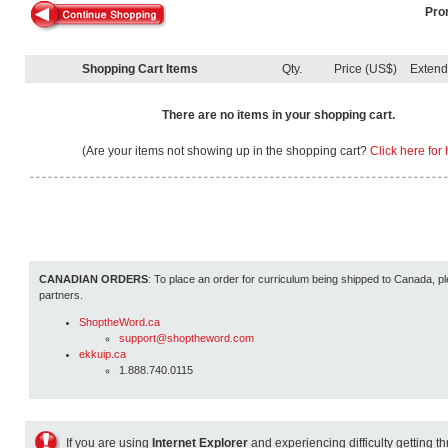
Pro
Shopping Cart Items
Qty.
Price (US$)
Exten
There are no items in your shopping cart.
(Are your items not showing up in the shopping cart?
Click here for 
CANADIAN ORDERS
: To place an order for curriculum being shipped to Canada, pl
partners.
ShoptheWord.ca
support@shoptheword.com
ekkuip.ca
1.888.740.0115
If you are using
Internet Explorer
and experiencing difficulty getting t