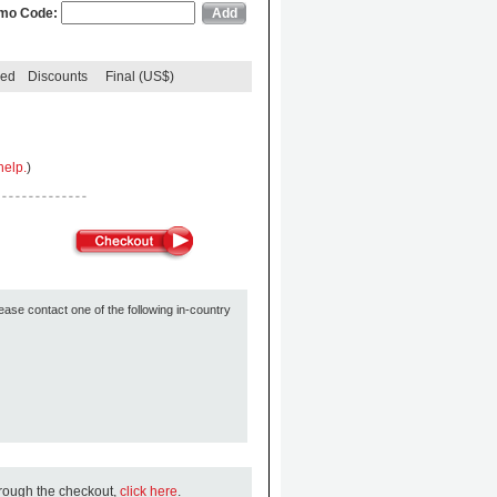
mo Code:
ded
Discounts
Final (US$)
help.
)
ease contact one of the following in-country
hrough the checkout,
click here
.